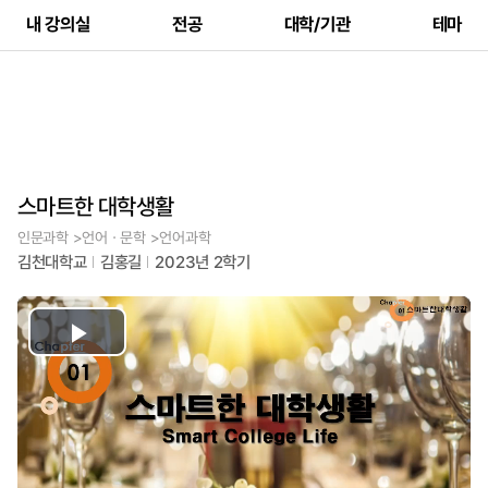
내 강의실
전공
대학/기관
테마
스마트한 대학생활
인문과학 >언어ㆍ문학 >언어과학
김천대학교
김홍길
2023년 2학기
Play
Video