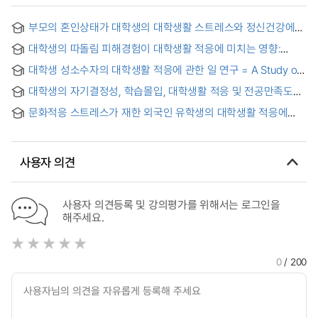
부모의 혼인상태가 대학생의 대학생활 스트레스와 정신건강에
미치는 영향 : 정서인식명확성과 자기개념명확성의 매개효과 =
대학생의 따돌림 피해경험이 대학생활 적응에 미치는 영향:
The Effect of Parents' Marital Status on College Students'
자기체계 손상과 우울의 순차적 매개효과 = The Effect of
College Life Stress and Mental Health :The Mediating
대학생 성소수자의 대학생활 적응에 관한 일 연구 = A Study on
Bullying Victimization of University Students on Adaptation
Effects of Emotional Clarity and Self-Concept Clarity
the College Life Adaptation and of Sexual Minority College
to College Life: Sequential Mediating Effects of
대학생의 자기결정성, 학습몰입, 대학생활 적응 및 전공만족도의
Students
Traumatized Self-system and Depression.
구조적 관계 분석 : 자율전공과 일반전공 학생의 비교 =
문화적응 스트레스가 재한 외국인 유학생의 대학생활 적응에
Structural Analysis of the Relationships among Self-
미치는 영향 : 자기효능감의 조절효과
Determination, Learning Engagement, College Life
Adaptation, and Major Satisfaction of University Students :
Comparison between Autonomous Major Students and
사용자 의견
Traditional Major Students
사용자 의견등록 및 강의평가를 위해서는 로그인을
해주세요.
0
/ 200