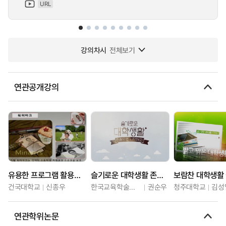
URL
강의차시
전체보기
연관공개강의
유용한 프로그램 활용으로 스마트한 대학생활
슬기로운 대학생활 존중으로 시작해요
보람찬 대학생활
건국대학교
신종우
한국교육학술정보원
권순우
청주대학교
김성
연관학위논문