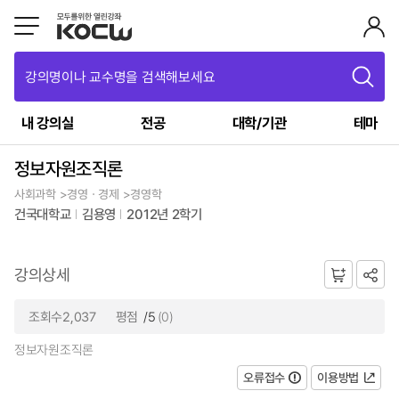
강의명이나 교수명을 검색해보세요
내 강의실
전공
대학/기관
테마
정보자원조직론
사회과학 >경영ㆍ경제 >경영학
건국대학교
김용영
2012년 2학기
강의상세
조회수2,037
평점
/5
(0)
정보자원조직론
오류접수
이용방법