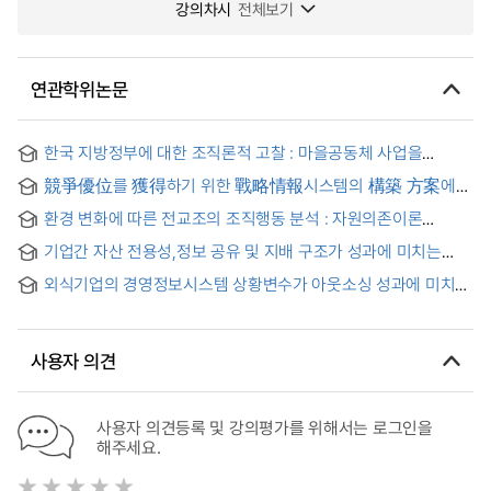
강의차시
전체보기
연관학위논문
한국 지방정부에 대한 조직론적 고찰 : 마을공동체 사업을
중심으로
競爭優位를 獲得하기 위한 戰略情報시스템의 構築 方案에
관한 硏究 = (A) Study of the organzing methoded of sis for
환경 변화에 따른 전교조의 조직행동 분석 : 자원의존이론
gaining competitive superiority
(Resource dependence theory) 관점에서
기업간 자산 전용성,정보 공유 및 지배 구조가 성과에 미치는
영향에 관한 연구 : 국내 전자 산업의 구매자-공급자 관계를
외식기업의 경영정보시스템 상황변수가 아웃소싱 성과에 미치는
중심으로 = (An) Empirical Study on the Effect of Inter-firm
영향 연구 = The Effect of the Situational Variables in the
Asset Specificity, Information Sharing and Governmance
Management Information System of Restaurant
Structure on Performance in the Buyer-Supplier
Companies on Outsourcing Results
Relationships of the Korean Electronics Industry
사용자 의견
사용자 의견등록 및 강의평가를 위해서는 로그인을
해주세요.