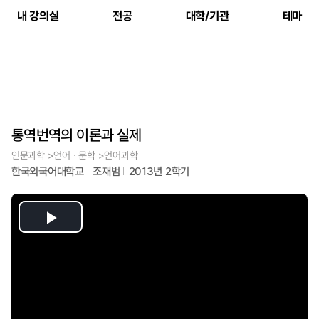
내 강의실
전공
대학/기관
테마
통역번역의 이론과 실제
인문과학 >언어ㆍ문학 >언어과학
한국외국어대학교
조재범
2013년 2학기
Play
Video