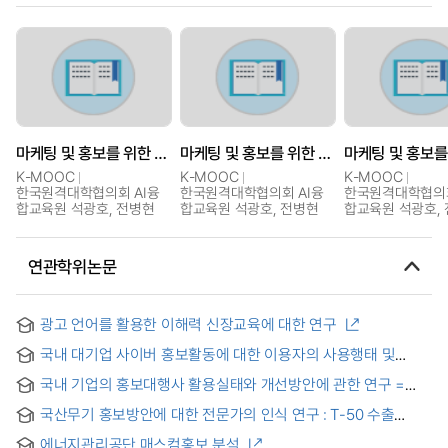
마케팅 및 홍보를 위한 메타버스 전략
마케팅 및 홍보를 위한 메타버스 전략
K-MOOC
K-MOOC
K-MOOC
한국원격대학협의회 AI융
한국원격대학협의회 AI융
한국원격대학협의회
합교육원 석광호, 전병현
합교육원 석광호, 전병현
합교육원 석광호,
연관학위논문
광고 언어를 활용한 이해력 신장교육에 대한 연구
국내 대기업 사이버 홍보활동에 대한 이용자의 사용행태 및
만족도 조사 연구 : KTF의 사례를 중심으로 = (A) study of
국내 기업의 홍보대행사 활용실태와 개선방안에 관한 연구 =
internet users' reaction and gratification standard on the
Study on the operation and innovation of the domestic
cyber PR of a domestic enterprise : centered around the
국산무기 홍보방안에 대한 전문가의 인식 연구 : T-50 수출
commercial PR agent
case of KTF
활성화를 위한 호가도 증진 방안을 중심으로
에너지관리공단 매스컴홍보 분석