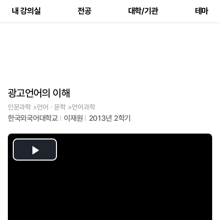
내 강의실
전공
대학/기관
테마
광고언어의 이해
인문과학 >언어ㆍ문학 >언어과학
한국외국어대학교
이재원
2013년 2학기
Play
Video