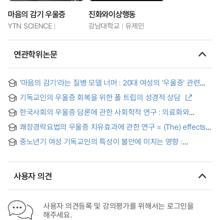
마음의 감기 우울증
진화와이상행동
YTN SCIENCE
강남대학교
유제민
연관학위논문
'마음의 감기'라는 질병 모델 너머 : 20대 여성의 '우울증' 관련
정신과 치료 경험 및 인식에 관한 비판적 탐구
기독교인의 우울증 회복을 위한 폴 트립의 성경적 상담
한국사회의 우울증 담론에 관한 사회학적 연구 : 의료화와
정책화를 중심으로
쾌장경락요법의 우울증 치유효과에 관한 연구 = (The) effects
of colon meridian therapy on healing of depression
중노년기 여성 기독교인의 특성이 불안에 미치는 영향 :
인구사회학적·가족적·심리적·신앙적 특성을 중심으로
사용자 의견
사용자 의견등록 및 강의평가를 위해서는 로그인을
해주세요.