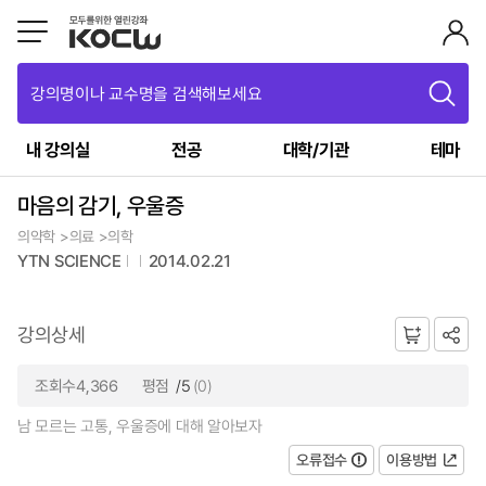
강의명이나 교수명을 검색해보세요
내 강의실
전공
대학/기관
테마
마음의 감기, 우울증
의약학 >의료 >의학
YTN SCIENCE
2014.02.21
강의상세
조회수4,366
평점
/5
(0)
남 모르는 고통, 우울증에 대해 알아보자
오류접수
이용방법