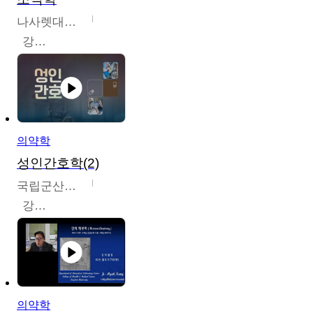
나사렛대학교
강지언
의약학
성인간호학(2)
국립군산대학교
강경아
의약학