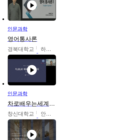
인문과학
영어통사론
경북대학교
하승완
인문과학
차로배우는세계문화
창신대학교
안소영