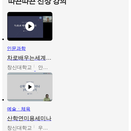
따끈따끈 신상 강의
인문과학
차로배우는세계문화
창신대학교
안소영
예술ㆍ체육
산학연미용세미나
창신대학교
우미옥,오윤경,박선이