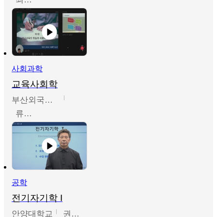
사회과학
교육사회학
부산외국어대학교
류영철
공학
전기자기학 I
안양대학교
권원현