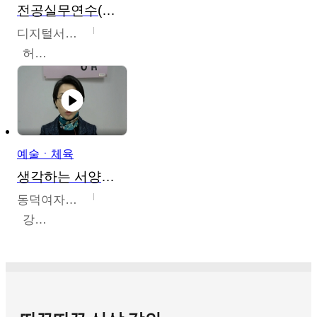
전공실무연수(헤어,메이크업,피부,네일)
디지털서울문화예술대학교
허정록
예술ㆍ체육
생각하는 서양미술의 이해
동덕여자대학교
강수미