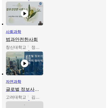
사회과학
법과안전한사회
창신대학교
정연균
자연과학
글로벌 정보사회와 통계의 창의적 기능
고려대학교
김희영