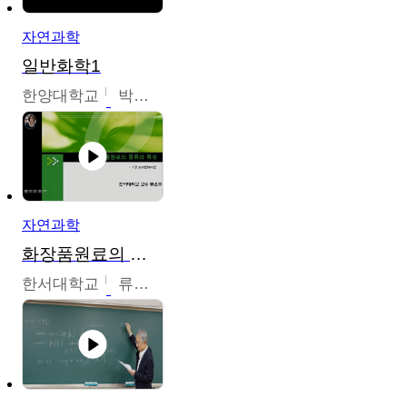
자연과학
일반화학1
한양대학교
박경호
자연과학
화장품원료의 종류와 특성
한서대학교
류은주