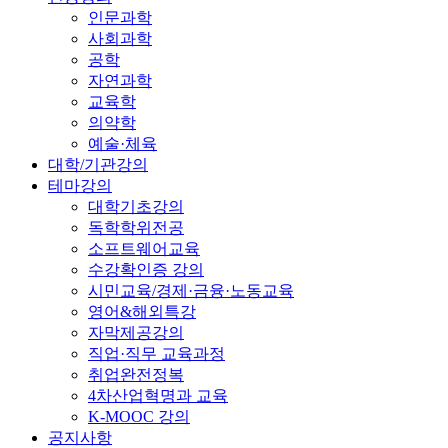
인문과학
사회과학
공학
자연과학
교육학
의약학
예술·체육
대학/기관강의
테마강의
대학기초강의
독학학위전공
소프트웨어교육
수강확인증 강의
시민교육/경제·금융·노동교육
영어&해외특강
자막제공강의
직업·직무 교육과정
취업완전정복
4차산업혁명과 교육
K-MOOC 강의
공지사항