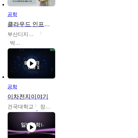
공학
클라우드 인프라 구축 및 활용
부산디지털대학교
박수현
공학
이차전지이야기
건국대학교
장호현