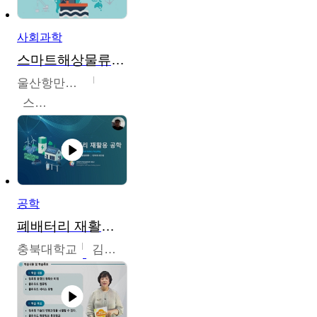
사회과학
스마트해상물류관리사 교육과정2
울산항만공사
스마트해상물류관리사 교육위원회
공학
폐배터리 재활용 공학
충북대학교
김영재,최진섭,한성수,한요셉,윤문수,박유세,강동우,박민준,이동주,조채용