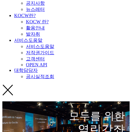
공지사항
뉴스레터
KOCW란?
KOCW 란?
활용안내
발자취
서비스도움말
서비스도움말
저작권가이드
고객센터
OPEN API
대학담당자
공시실적조회
모두를 위한
열린강좌