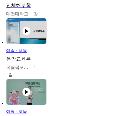
인체해부학
대전대학교
강지혁
예술ㆍ체육
음악교육론
국립목포대학교
김신영
예술ㆍ체육