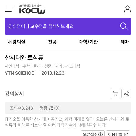
강의명이나 교수명을 검색해보세요
내 강의실
전공
대학/기관
테마
산사태와 토석류
자연과학 >수학ㆍ물리ㆍ천문ㆍ지리 >기초과학
YTN SCIENCE
2013.12.23
강의상세
조회수3,243
평점
/5
(0)
IT기술을 이용한 산사태 예측기술, 과학 미래를 열다, 오늘은 산사태와 토
석류의 피해를 최소화 할 여러 과학기술에 대해 알아봅니다.
오류접수
이용방법