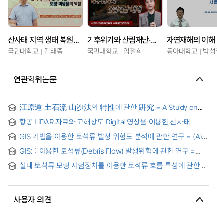
산사태 지역 생태 복원과 토양 미생물의 역할
기후위기와 산림재난·재해
자연재해의 이해
국민대학교
김태종
국민대학교
임철희
동아대학교
박성
연관학위논문
江原道 土石流 山沙汰의 特性에 관한 硏究 = A Study on
Characteristics of Landslide of Debris Flow in Kangwon-
항공 LiDAR 자료와 고해상도 Digital 영상을 이용한 산사태
do
재해위험지역 예측분석
GIS 기법을 이용한 토석류 발생 위험도 분석에 관한 연구 = (A)
study on the risk analysis of debris flow occurrence using
GIS를 이용한 토석류(Debris Flow) 발생위험에 관한 연구 =
GIS
Risk Analysis of Debris Flow Based on GIS Technology
실내 토석류 모형 시험장치를 이용한 토석류 흐름 특성에 관한
연구 = A Study on the Characteristics of Debris Flowing
Using a Laboratory Debris Flow Model Tester
사용자 의견