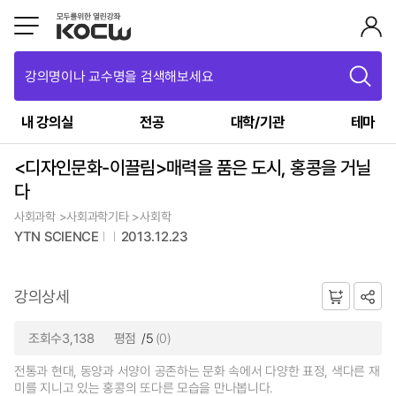
강의명이나 교수명을 검색해보세요
내 강의실
전공
대학/기관
테마
<디자인문화-이끌림>매력을 품은 도시, 홍콩을 거닐
다
사회과학 >사회과학기타 >사회학
YTN SCIENCE
2013.12.23
강의상세
조회수3,138
평점
/5
(0)
전통과 현대, 동양과 서양이 공존하는 문화 속에서 다양한 표정, 색다른 재
미를 지니고 있는 홍콩의 또다른 모습을 만나봅니다.