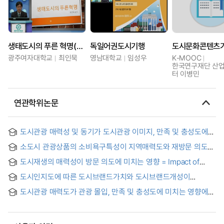
생태도시의 푸른 혁명(21)
독일어권도시기행
도시문화콘텐츠
광주여자대학교
최인묵
영남대학교
임성우
K-MOOC
한국연구재단 산
터 이병민
연관학위논문
도시관광 매력성 및 동기가 도시관광 이미지, 만족 및 충성도에
미치는 영향 = The Effects of Urban tourism attractiveness
소도시 관광상품의 소비욕구특성이 지역매력도와 재방문 의도에
and motivation on Urban tourism image, Satisfaction and
미치는 연구 = A Study on the Impact of Small City Tourism
Loyalty
도시재생의 매력성이 방문 의도에 미치는 영향 = Impact of
Consumers' Desire Characteristics on Regional
Urban Regeneration on Intention to Visit
Attractiveness and Revisit Intention
도시인지도에 따른 도시브랜드가치와 도시브랜드개성이
도시매력도 평가에 미치는 영향
도시관광 매력도가 관광 몰입, 만족 및 충성도에 미치는 영향에
관한 연구 : - 수도권 도시관광 방문객을 대상으로 = A Study on
the Effect of City Tourism Attraction on Tourism Flow,
Satisfaction and Loyalty: Focused on tourists in