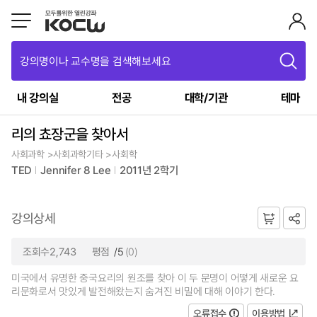
강의명이나 교수명을 검색해보세요
내 강의실
전공
대학/기관
테마
리의 쵸장군을 찾아서
사회과학 >사회과학기타 >사회학
TED
Jennifer 8 Lee
2011년 2학기
강의상세
조회수2,743
평점
/5
(0)
미국에서 유명한 중국요리의 원조를 찾아 이 두 문명이 어떻게 새로운 요
리문화로서 맛있게 발전해왔는지 숨겨진 비밀에 대해 이야기 한다.
오류접수
이용방법