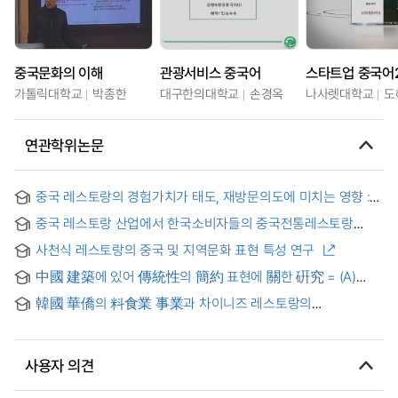
중국문화의 이해
관광서비스 중국어
스타트업 중국어
가톨릭대학교
박종한
대구한의대학교
손경옥
나사렛대학교
도
연관학위논문
중국 레스토랑의 경험가치가 태도, 재방문의도에 미치는 영향 :
서울시내 관광호텔 5성급 중심으로
중국 레스토랑 산업에서 한국소비자들의 중국전통레스토랑
선택속성에 관한 연구
사천식 레스토랑의 중국 및 지역문화 표현 특성 연구
中國 建築에 있어 傳統性의 簡約 표현에 關한 硏究 = (A)
study on Minimalism expressions of trditional Chinese
韓國 華僑의 料食業 事業과 차이니즈 레스토랑의
architecture
室內建築計劃 特性 : 淸州 K 차이니즈 레스토랑
室內建築事例를 中心으로 = The Characteristics of
Restaurant Business of Overseas Chinese in Korea and
사용자 의견
Interior Spatial Planning of Chinese Restaurants:Focused
on K Chinese Restaurant in Cheongju