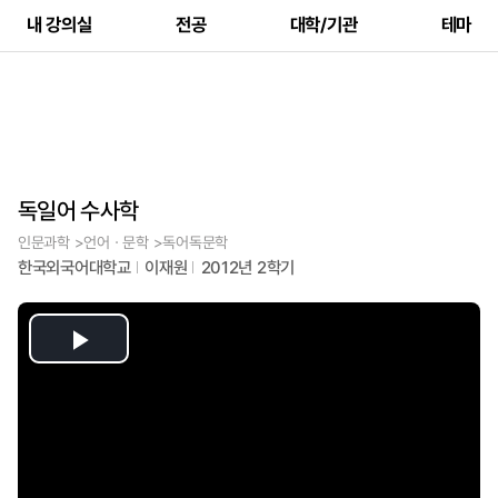
내 강의실
전공
대학/기관
테마
독일어 수사학
인문과학 >언어ㆍ문학 >독어독문학
한국외국어대학교
이재원
2012년 2학기
Play
Video