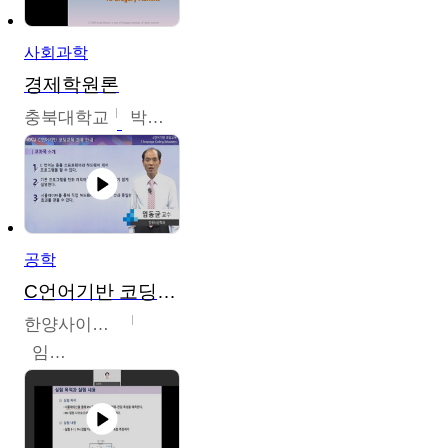
사회과학
경제학원론
충북대학교
박철호
공학
C언어기반 코딩교육
한양사이버대학교
임동균