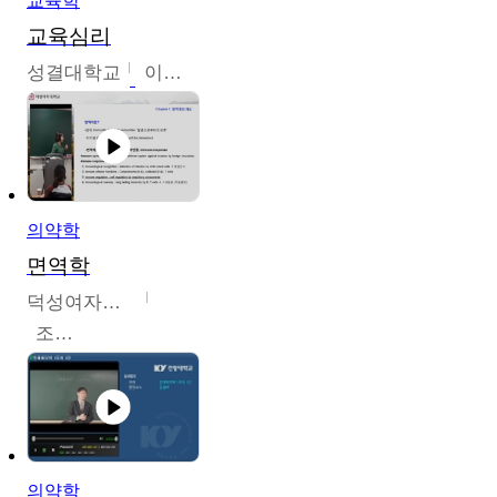
교육학
교육심리
성결대학교
이수경
의약학
면역학
덕성여자대학교
조효선
의약학