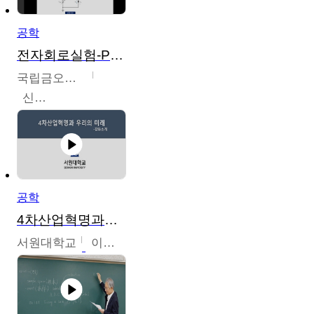
공학
전자회로실험-PSPICE 시뮬레이션
국립금오공과대학교
신경욱
공학
4차산업혁명과우리의미래
서원대학교
이병권