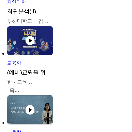
자연과학
회귀분석(II)
부산대학교
김충락
교육학
(예비)교원을 위한 디지털 리터러시 교육
한국교육학술정보원
옥현진