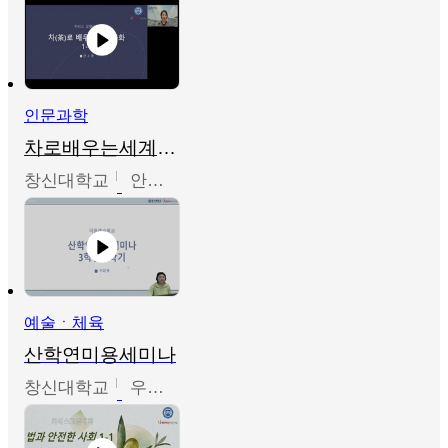
인문과학
차로배우는세계문화
창신대학교
안소영
예술ㆍ체육
산학연미용세미나
창신대학교
우미옥,오윤경,박선이