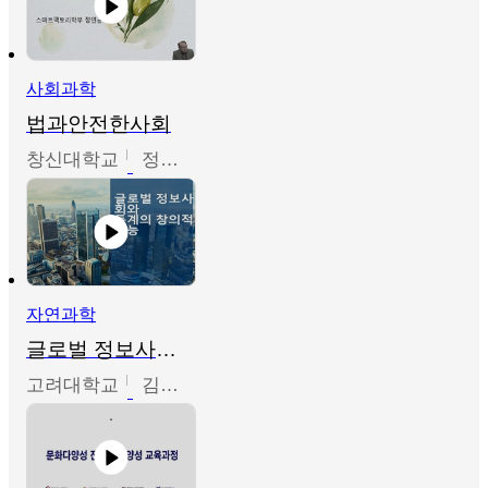
사회과학
법과안전한사회
창신대학교
정연균
자연과학
글로벌 정보사회와 통계의 창의적 기능
고려대학교
김희영