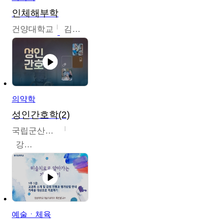
인체해부학
건양대학교
김철태
의약학
성인간호학(2)
국립군산대학교
강경아
예술ㆍ체육