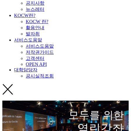
공지사항
뉴스레터
KOCW란?
KOCW 란?
활용안내
발자취
서비스도움말
서비스도움말
저작권가이드
고객센터
OPEN API
대학담당자
공시실적조회
모두를 위한
열린강좌