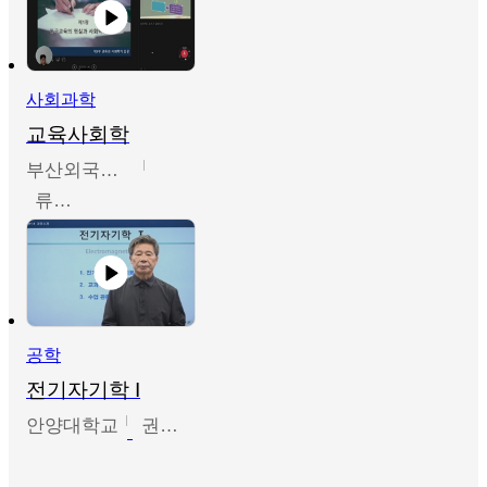
사회과학
교육사회학
부산외국어대학교
류영철
공학
전기자기학 I
안양대학교
권원현