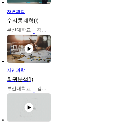
자연과학
수리통계학(I)
부산대학교
김충락
자연과학
회귀분석(I)
부산대학교
김충락