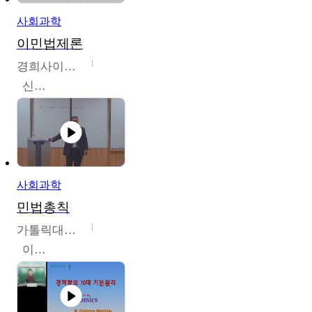
사회과학
이민법제론
경희사이버대학교
신광수
사회과학
민법총칙
가톨릭대학교
이홍민