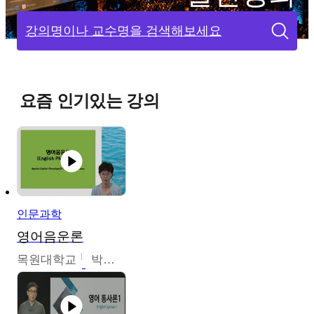
강의명이나 교수명을 검색해보세요
요즘 인기있는 강의
인문과학
영어음운론
목원대학교
박미숙