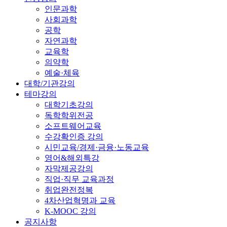
인문과학
사회과학
공학
자연과학
교육학
의약학
예술·체육
대학/기관강의
테마강의
대학기초강의
독학학위전공
소프트웨어교육
수강확인증 강의
시민교육/경제·금융·노동교육
영어&해외특강
자막제공강의
직업·직무 교육과정
취업완전정복
4차산업혁명과 교육
K-MOOC 강의
공지사항