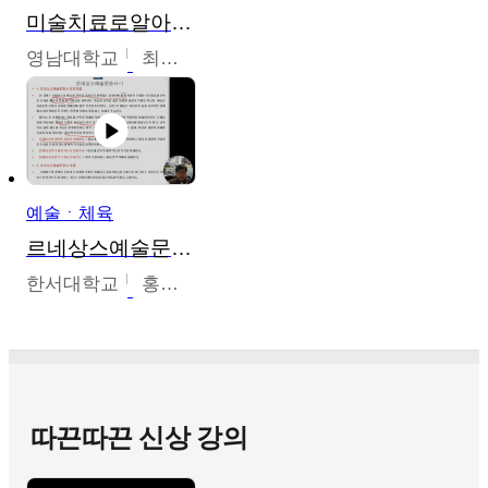
미술치료로알아가는가족이야기
영남대학교
최선남
예술ㆍ체육
르네상스예술문화사
한서대학교
홍창호
따끈따끈 신상 강의