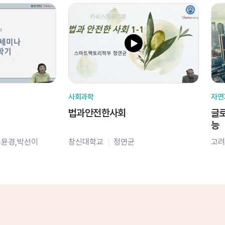
사회과학
자연
법과안전한사회
글로
능
오윤경,박선이
창신대학교
정연균
고려