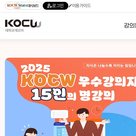
로그인
이용가이드
대시보드
강의
대학
기관
전공
테마