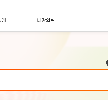
소개
내강의실
?
강의리스트
수강확인증강의
사용자의견
내강의클립
검 안내(7월 24일 19:00 ~ 7월...
2026-07-2
검 안내(7월 21일 19:00 ~ 7...
2026-07-1