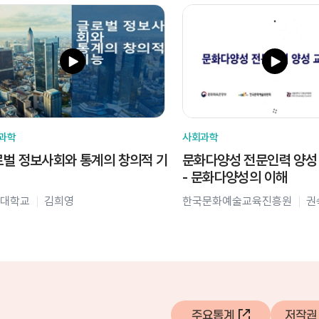
과학
사회과학
벌 정보사회와 통계의 창의적 기
문화다양성 전문인력 양성
- 문화다양성의 이해
대학교
김희영
한국문화예술교육진흥원
권
주요통계
저작권