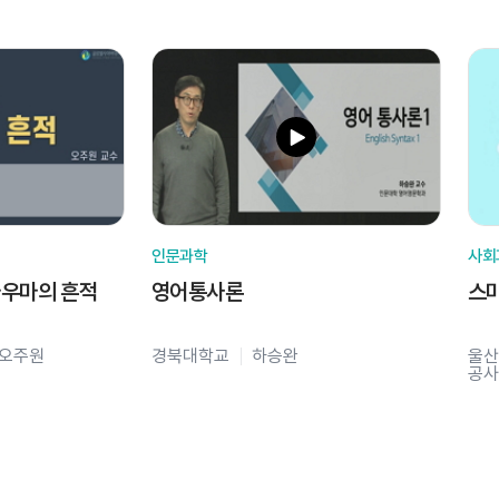
인문과학
사회
라우마의 흔적
영어통사론
스
오주원
경북대학교
하승완
울산
공사