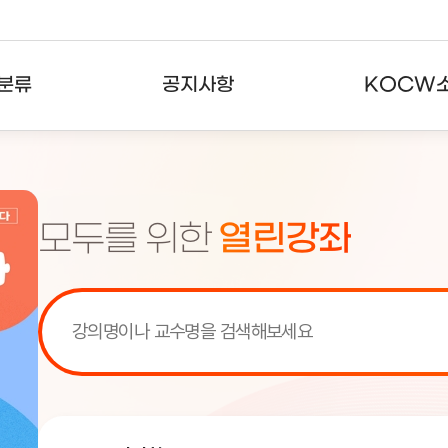
분류
공지사항
KOCW
강의
공지사항
KOCW란
강의
뉴스레터
활용안내
모두를 위한
열린강좌
분야
주요통계현황
발자취
강의
서비스도움말
고객센터
[서비스점검] KOCW 서비스 점
[서비스점검] KOCW 서비스 점