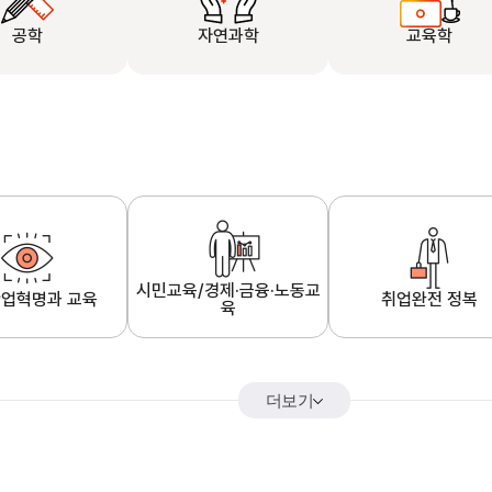
공학
자연과학
교육학
시민교육/경제·금융·노동교
업혁명과 교육
취업완전 정복
육
더보기
어&해외특강
K-MOOC 강의