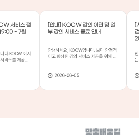
CW 서비스 점
[안내] KOCW 강의 이관 및 일
[
9:00 ~ 7월
부 강의 서비스 종료 안내
검
2
안녕하세요, KOCW입니다. 보다 안정적
입니다.KOCW 에서
안
이고 향상된 강의 서비스 제공을 위해 강
 서비스를 제공하
는
의 이관 작업을 진행하게 되었습니다. 이
서비스 점검을 실시
기
에 따라 일부 강의는2026년 6월 중 서비
업 일시 : 7월 21
합
스가 종료될 예정이오니, 이용에 참고하
2026-06-05
22일(수) 08:00이
2
여 주시기 바랍니다. 강의 이관 일정 안내
스가 점검 시간 동안
이
단계 기간 주요 작업 1단계 6월 1~2주 이
 있으니, 이 점 양
안
관 준비 2단계 6월 3~4주 1차 이관 작업
.저희 KOCW 에
여
3단계 7월 1~2주 2차 이관 작업 완료 및
보다 좋은 서비스
이
시스템 안정화 ※ 이관 작업 진행 상황에
력하겠습니다.감사합
공
따라 일정은 변경될 수 있습니다. 서비스
종료 강의 안내 이관 작업으로 인해 일부
강의는 2026년 6월 15일 서비스 종료되
었습니다. 서비스 종료 강의 목록은 아래
링크에서 확인하실 수 있습니다. → 서비