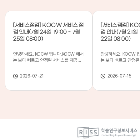
[서비스점검] KOCW 서비스 점
[서비스점검] KO
검 안내(7월 24일 19:00 ~ 7월
검 안내(7월 21일 1
25일 08:00)
22일 08:00)
안녕하세요. KOCW 입니다.KOCW 에서
안녕하세요. KOCW 
는 보다 빠르고 안정된 서비스를 제공하
는 보다 빠르고 안정된
기 위해 다음과 같이 서비스 점검을 실시
기 위해 다음과 같이 
합니다.※ 서비스 점검 작업 일시 : 7월
합니다.※ 서비스 점검 작
2026-07-21
2026-07-15
24일(금) 19:00 ~ 7월 25일(토) 08:00
일(화) 19:00 ~ 7월 
이로 인해 KOCW 서비스가 점검 시간 동
로 인해 KOCW 서비
안 서비스가 일시 중지될 수 있으니, 이
서비스가일시 중지될 수
점 양해하여 주시기 바랍니다.저희
해하여 주시기 바랍니다
KOCW 에서는 이용자 여러분께 보다 좋
서는 이용자 여러분께 
은 서비스를 제공하기 위해 노력하겠습니
를 제공하기 위해 노
다.감사합니다.
니다.