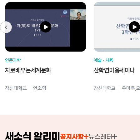
인문과학
예술ㆍ체육
차로배우는세계문화
산학연미용세미나
창신대학교
안소영
창신대학교
우미옥,
새소식 알리미
공지사항
뉴스레터