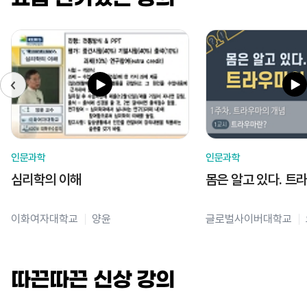
인문과학
인문과학
심리학의 이해
몸은 알고 있다. 트
이화여자대학교
양윤
글로벌사이버대학교
따끈따끈 신상 강의