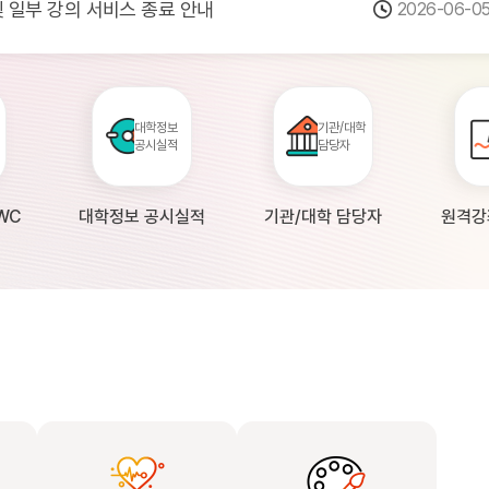
 및 일부 강의 서비스 종료 안내
2026-06-0
점검 안내(4월 24일 19:00 ~ 4월...
2026-04-2
공시 대학의 원격강좌 현황 조사 안내(자주묻...
2026-04-0
대학정보
기관/대학
공시실적
담당자
WC
대학정보 공시실적
기관/대학 담당자
원격강