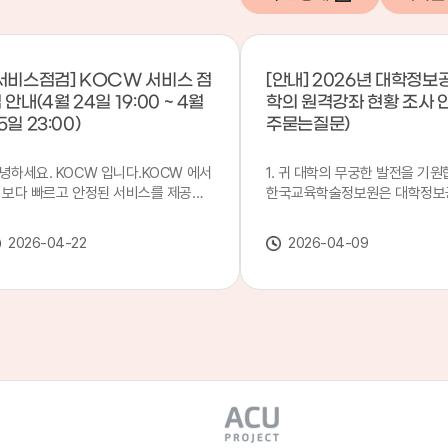
서비스점검] KOCW 서비스 점
[안내] 2026년 대학정보
 안내(4월 24일 19:00 ~ 4월
학의 원격강좌 현황 조사 
5일 23:00)
주묻는질문)
녕하세요. KOCW 입니다.KOCW 에서
1. 귀 대학의 무궁한 발전을 기원
 보다 빠르고 안정된 서비스를 제공하
한국교육학술정보원은 대학정보
 위해 다음과 같이 서비스 점검을 실시
목별 관리기관으로 지정되어 있습
니다.※ 서비스 점검 작업 일시 : 4월
본 조사는 2025. 3. 1~2026. 2.
2026-04-22
2026-04-09
4일(금) 19:00 ~ 4월 25일(토) 23:00
에 운영된 원격강좌(이러닝) 현
로 인해 KOCW 서비스가 점검시간 동
하여, '2026 대학정보공시 대학
 일시중지될 예정이오니, 이 점 양해하
강좌(12-바)'에 데이터를 연계할
 주시기 바랍니다.저희 KOCW 에서는
니다.가. 대학정보공시 대상 대
용자 여러분께 보다 좋은 서비스를 제
4년제 대학, 전문대학, 대학원대
하기 위해 노력하겠습니다.감사합니다.
격강좌(이러닝) 관련 부서(교무처
학습개발센터, 이러닝지원센터 등
송통신대학교 및 사이버대학 제외
인시 캠퍼스인 경우 해당 캠퍼스
있는 기관명을 선택하시면 됩니다.