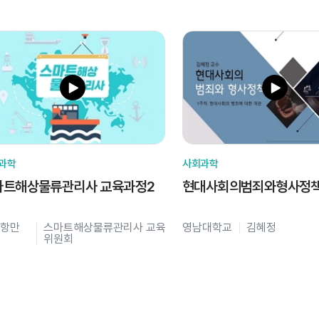
과학
사회과학
마트해상물류관리사 교육과정2
현대사회의범죄와형사정
항만
스마트해상물류관리사 교육
영남대학교
김혜정
위원회