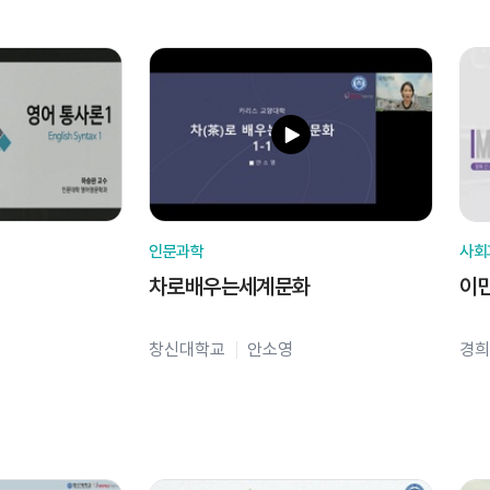
인문과학
사회
차로배우는세계문화
이
창신대학교
안소영
경희