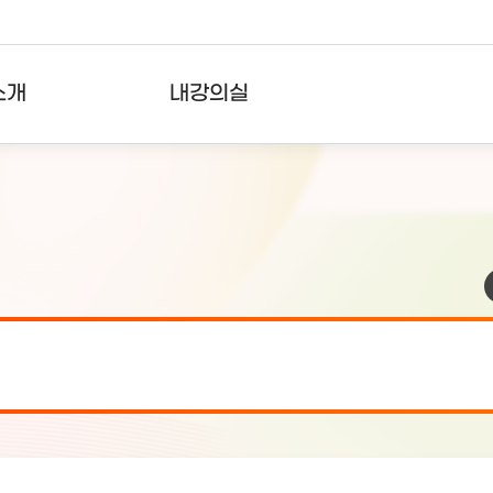
소개
내강의실
?
강의리스트
수강확인증강의
사용자의견
내강의클립
검 안내(7월 24일 19:00 ~ 7월...
2026-07-2
검 안내(7월 21일 19:00 ~ 7...
2026-07-1