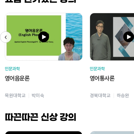
인문과학
인문과학
영어음운론
영어통사론
목원대학교
박미숙
경북대학교
하승완
따끈따끈 신상 강의