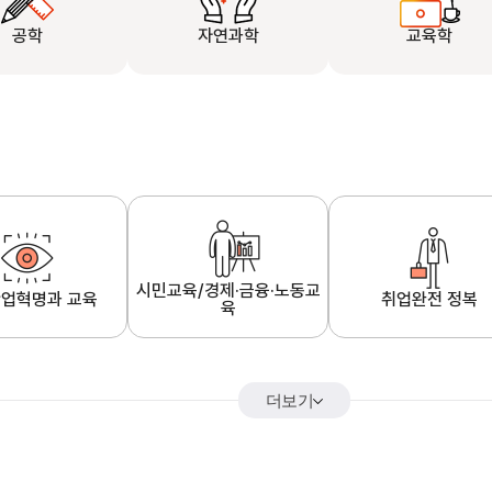
공학
자연과학
교육학
시민교육/경제·금융·노동교
업혁명과 교육
취업완전 정복
육
더보기
어&해외특강
K-MOOC 강의