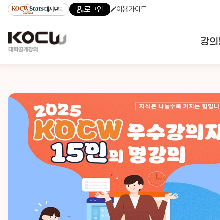
로그인
이용가이드
대시보드
강의
대학
기관
전공
테마