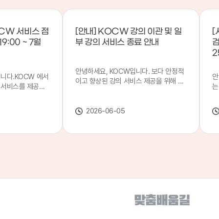
CW 서비스 점
[안내] KOCW 강의 이관 및 일
[
9:00 ~ 7월
부 강의 서비스 종료 안내
검
2
안녕하세요, KOCW입니다. 보다 안정적
입니다.KOCW 에서
안
이고 향상된 강의 서비스 제공을 위해 강
 서비스를 제공하
는
의 이관 작업을 진행하게 되었습니다. 이
서비스 점검을 실시
기
에 따라 일부 강의는2026년 6월 중 서비
업 일시 : 7월 21
합
스가 종료될 예정이오니, 이용에 참고하
2026-06-05
22일(수) 08:00이
2
여 주시기 바랍니다. 강의 이관 일정 안내
스가 점검 시간 동안
이
단계 기간 주요 작업 1단계 6월 1~2주 이
 있으니, 이 점 양
안
관 준비 2단계 6월 3~4주 1차 이관 작업
.저희 KOCW 에
여
3단계 7월 1~2주 2차 이관 작업 완료 및
보다 좋은 서비스
이
시스템 안정화 ※ 이관 작업 진행 상황에
력하겠습니다.감사합
공
따라 일정은 변경될 수 있습니다. 서비스
종료 강의 안내 이관 작업으로 인해 일부
강의는 2026년 6월 15일 서비스 종료되
었습니다. 서비스 종료 강의 목록은 아래
링크에서 확인하실 수 있습니다. → 서비
스 종료 강의 목록 바로가기 이용자 여러