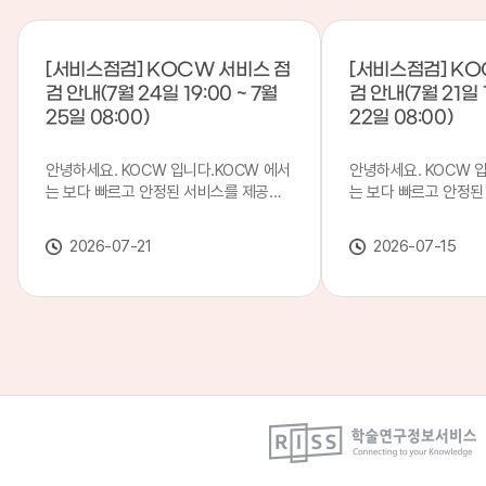
[서비스점검] KOCW 서비스 점
[서비스점검] KO
검 안내(7월 24일 19:00 ~ 7월
검 안내(7월 21일 1
25일 08:00)
22일 08:00)
안녕하세요. KOCW 입니다.KOCW 에서
안녕하세요. KOCW 
는 보다 빠르고 안정된 서비스를 제공하
는 보다 빠르고 안정된
기 위해 다음과 같이 서비스 점검을 실시
기 위해 다음과 같이 
합니다.※ 서비스 점검 작업 일시 : 7월
합니다.※ 서비스 점검 작
2026-07-21
2026-07-15
24일(금) 19:00 ~ 7월 25일(토) 08:00
일(화) 19:00 ~ 7월 
이로 인해 KOCW 서비스가 점검 시간 동
로 인해 KOCW 서비
안 서비스가 일시 중지될 수 있으니, 이
서비스가일시 중지될 수
점 양해하여 주시기 바랍니다.저희
해하여 주시기 바랍니다
KOCW 에서는 이용자 여러분께 보다 좋
서는 이용자 여러분께 
은 서비스를 제공하기 위해 노력하겠습니
를 제공하기 위해 노
다.감사합니다.
니다.