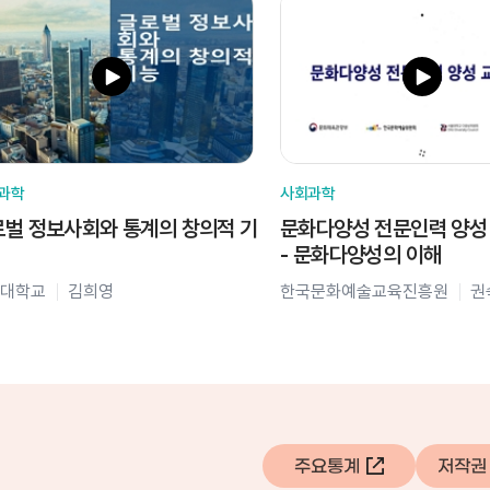
과학
사회과학
벌 정보사회와 통계의 창의적 기
문화다양성 전문인력 양성
- 문화다양성의 이해
대학교
김희영
한국문화예술교육진흥원
권
주요통계
저작권