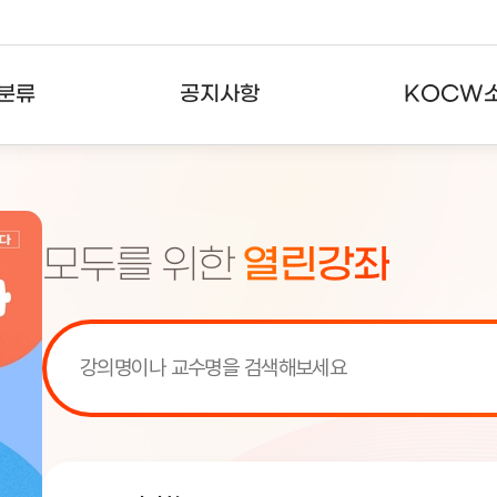
분류
공지사항
KOCW
강의
공지사항
KOCW란
강의
뉴스레터
활용안내
모두를 위한
열린강좌
분야
주요통계현황
발자취
강의
서비스도움말
고객센터
[서비스점검] KOCW 서비스 점
[서비스점검] KOCW 서비스 점