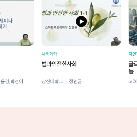
사회과학
자연
법과안전한사회
글로
능
오윤경,박선이
창신대학교
정연균
고려