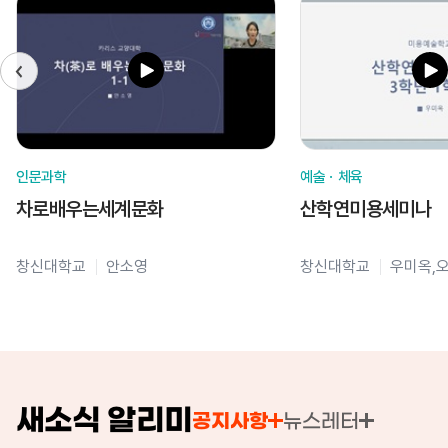
인문과학
예술ㆍ체육
차로배우는세계문화
산학연미용세미나
창신대학교
안소영
창신대학교
우미옥,
새소식 알리미
공지사항
뉴스레터