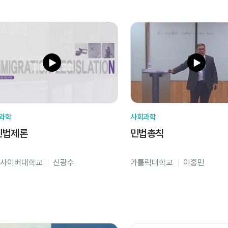
과학
사회과학
민법제론
민법총칙
사이버대학교
신광수
가톨릭대학교
이홍민