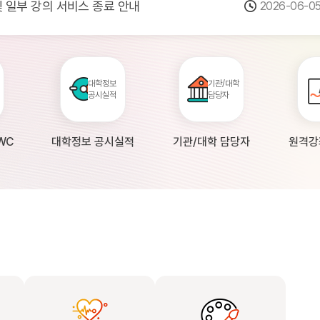
 및 일부 강의 서비스 종료 안내
2026-06-0
점검 안내(4월 24일 19:00 ~ 4월...
2026-04-2
공시 대학의 원격강좌 현황 조사 안내(자주묻...
2026-04-0
대학정보
기관/대학
공시실적
담당자
WC
대학정보 공시실적
기관/대학 담당자
원격강