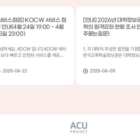
서비스점검] KOCW 서비스 점
[안내] 2026년 대학정보
 안내(4월 24일 19:00 ~ 4월
학의 원격강좌 현황 조사 
5일 23:00)
주묻는질문)
녕하세요. KOCW 입니다.KOCW 에서
1. 귀 대학의 무궁한 발전을 기원
 보다 빠르고 안정된 서비스를 제공하
한국교육학술정보원은 대학정보
 위해 다음과 같이 서비스 점검을 실시
목별 관리기관으로 지정되어 있습
니다.※ 서비스 점검 작업 일시 : 4월
본 조사는 2025. 3. 1~2026. 2.
2026-04-22
2026-04-09
4일(금) 19:00 ~ 4월 25일(토) 23:00
에 운영된 원격강좌(이러닝) 현
로 인해 KOCW 서비스가 점검시간 동
하여, '2026 대학정보공시 대학
 일시중지될 예정이오니, 이 점 양해하
강좌(12-바)'에 데이터를 연계할
 주시기 바랍니다.저희 KOCW 에서는
니다.가. 대학정보공시 대상 대
용자 여러분께 보다 좋은 서비스를 제
4년제 대학, 전문대학, 대학원대
하기 위해 노력하겠습니다.감사합니다.
격강좌(이러닝) 관련 부서(교무처
학습개발센터, 이러닝지원센터 등
송통신대학교 및 사이버대학 제외
인시 캠퍼스인 경우 해당 캠퍼스
있는 기관명을 선택하시면 됩니다.
사기간 : 2026. 4. 20(월) 09:00