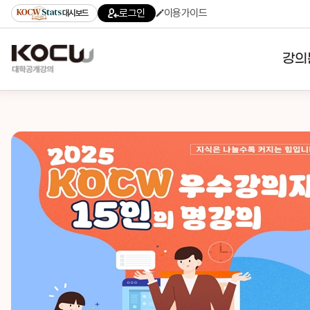
로그인
이용가이드
대시보드
강의
대학
기관
전공
테마