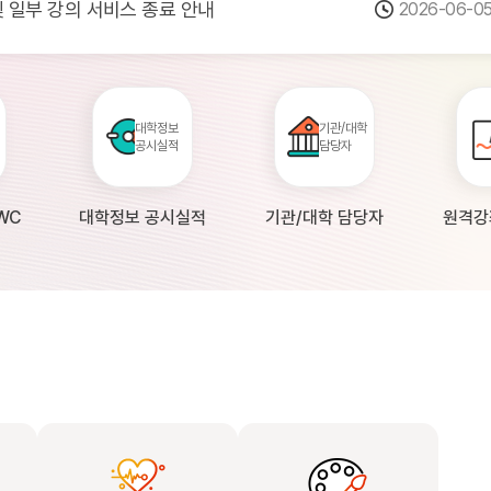
 및 일부 강의 서비스 종료 안내
2026-06-0
점검 안내(4월 24일 19:00 ~ 4월...
2026-04-2
공시 대학의 원격강좌 현황 조사 안내(자주묻...
2026-04-0
대학정보
기관/대학
공시실적
담당자
WC
대학정보 공시실적
기관/대학 담당자
원격강