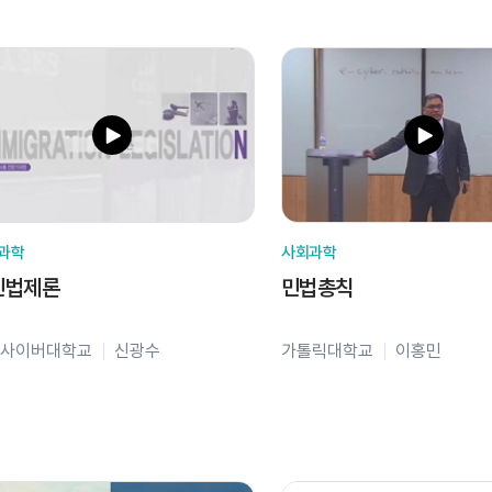
과학
사회과학
민법제론
민법총칙
사이버대학교
신광수
가톨릭대학교
이홍민