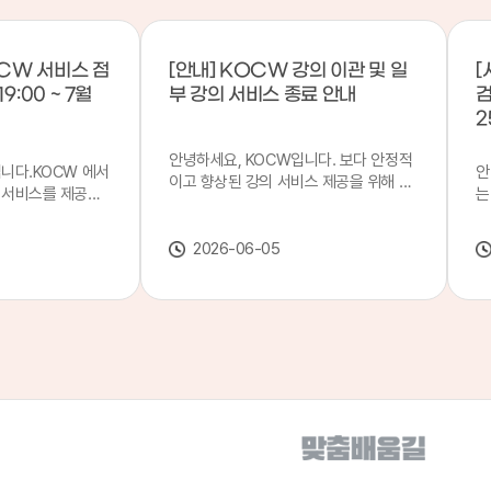
CW 서비스 점
[안내] KOCW 강의 이관 및 일
[
9:00 ~ 7월
부 강의 서비스 종료 안내
검
2
안녕하세요, KOCW입니다. 보다 안정적
입니다.KOCW 에서
안
이고 향상된 강의 서비스 제공을 위해 강
 서비스를 제공하
는
의 이관 작업을 진행하게 되었습니다. 이
서비스 점검을 실시
기
에 따라 일부 강의는2026년 6월 중 서비
업 일시 : 7월 21
합
스가 종료될 예정이오니, 이용에 참고하
2026-06-05
22일(수) 08:00이
2
여 주시기 바랍니다. 강의 이관 일정 안내
스가 점검 시간 동안
이
단계 기간 주요 작업 1단계 6월 1~2주 이
 있으니, 이 점 양
안
관 준비 2단계 6월 3~4주 1차 이관 작업
.저희 KOCW 에
여
3단계 7월 1~2주 2차 이관 작업 완료 및
보다 좋은 서비스
이
시스템 안정화 ※ 이관 작업 진행 상황에
력하겠습니다.감사합
공
따라 일정은 변경될 수 있습니다. 서비스
종료 강의 안내 이관 작업으로 인해 일부
강의는 2026년 6월 15일 서비스 종료되
었습니다. 서비스 종료 강의 목록은 아래
링크에서 확인하실 수 있습니다. → 서비
스 종료 강의 목록 바로가기 이용자 여러