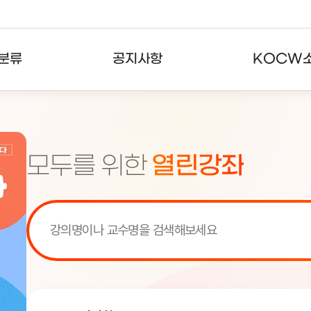
분류
공지사항
KOCW
강의
공지사항
KOCW란
강의
뉴스레터
활용안내
모두를 위한
열린강좌
분야
주요통계현황
발자취
강의
서비스도움말
고객센터
[서비스점검] KOCW 서비스 점
[서비스점검] KOCW 서비스 점