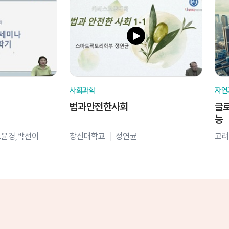
사회과학
자연
법과안전한사회
글로
능
오윤경,박선이
창신대학교
정연균
고려