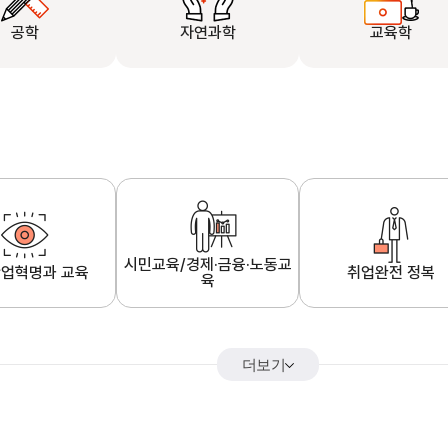
공학
자연과학
교육학
시민교육/경제·금융·노동교
업혁명과 교육
취업완전 정복
육
더보기
어&해외특강
K-MOOC 강의