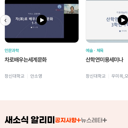
인문과학
예술ㆍ체육
차로배우는세계문화
산학연미용세미나
창신대학교
안소영
창신대학교
우미옥,
새소식 알리미
공지사항
뉴스레터