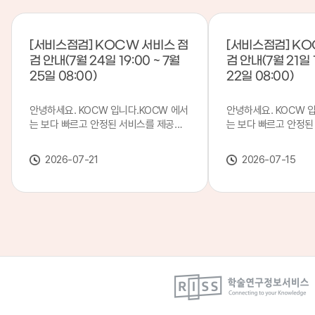
[서비스점검] KOCW 서비스 점
[서비스점검] KO
검 안내(7월 24일 19:00 ~ 7월
검 안내(7월 21일 1
25일 08:00)
22일 08:00)
안녕하세요. KOCW 입니다.KOCW 에서
안녕하세요. KOCW 
는 보다 빠르고 안정된 서비스를 제공하
는 보다 빠르고 안정된
기 위해 다음과 같이 서비스 점검을 실시
기 위해 다음과 같이 
합니다.※ 서비스 점검 작업 일시 : 7월
합니다.※ 서비스 점검 작
2026-07-21
2026-07-15
24일(금) 19:00 ~ 7월 25일(토) 08:00
일(화) 19:00 ~ 7월 
이로 인해 KOCW 서비스가 점검 시간 동
로 인해 KOCW 서비
안 서비스가 일시 중지될 수 있으니, 이
서비스가일시 중지될 수
점 양해하여 주시기 바랍니다.저희
해하여 주시기 바랍니다
KOCW 에서는 이용자 여러분께 보다 좋
서는 이용자 여러분께 
은 서비스를 제공하기 위해 노력하겠습니
를 제공하기 위해 노
다.감사합니다.
니다.