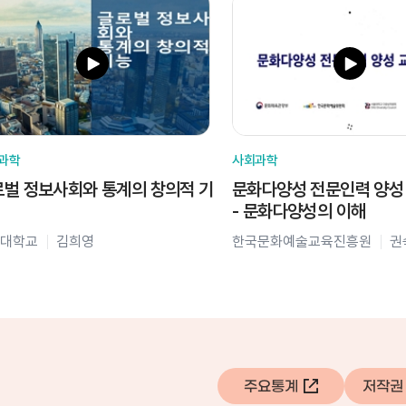
과학
사회과학
벌 정보사회와 통계의 창의적 기
문화다양성 전문인력 양성
- 문화다양성의 이해
대학교
김희영
한국문화예술교육진흥원
권
주요통계
저작권