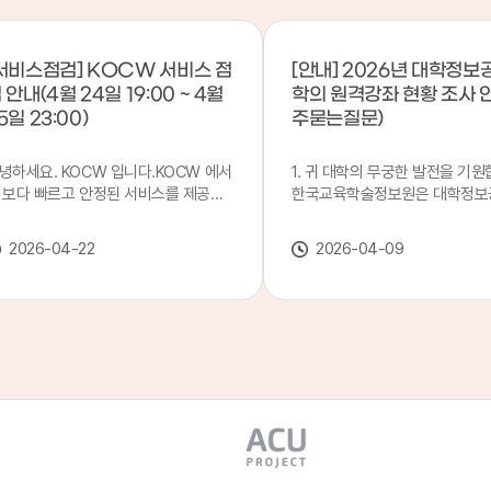
서비스점검] KOCW 서비스 점
[안내] 2026년 대학정보
 안내(4월 24일 19:00 ~ 4월
학의 원격강좌 현황 조사 
5일 23:00)
주묻는질문)
녕하세요. KOCW 입니다.KOCW 에서
1. 귀 대학의 무궁한 발전을 기원
 보다 빠르고 안정된 서비스를 제공하
한국교육학술정보원은 대학정보
 위해 다음과 같이 서비스 점검을 실시
목별 관리기관으로 지정되어 있습
니다.※ 서비스 점검 작업 일시 : 4월
본 조사는 2025. 3. 1~2026. 2.
2026-04-22
2026-04-09
4일(금) 19:00 ~ 4월 25일(토) 23:00
에 운영된 원격강좌(이러닝) 현
로 인해 KOCW 서비스가 점검시간 동
하여, '2026 대학정보공시 대학
 일시중지될 예정이오니, 이 점 양해하
강좌(12-바)'에 데이터를 연계할
 주시기 바랍니다.저희 KOCW 에서는
니다.가. 대학정보공시 대상 대
용자 여러분께 보다 좋은 서비스를 제
4년제 대학, 전문대학, 대학원대
하기 위해 노력하겠습니다.감사합니다.
격강좌(이러닝) 관련 부서(교무처
학습개발센터, 이러닝지원센터 등
송통신대학교 및 사이버대학 제외
인시 캠퍼스인 경우 해당 캠퍼스
있는 기관명을 선택하시면 됩니다.
사기간 : 2026. 4. 20(월) 09:00