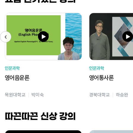
인문과학
인문과학
영어음운론
영어통사론
목원대학교
박미숙
경북대학교
하승완
따끈따끈 신상 강의