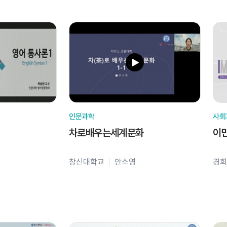
인문과학
사회
차로배우는세계문화
이
창신대학교
안소영
경희