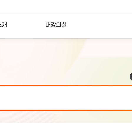
소개
내강의실
?
강의리스트
수강확인증강의
사용자의견
내강의클립
검 안내(7월 24일 19:00 ~ 7월...
2026-07-2
검 안내(7월 21일 19:00 ~ 7...
2026-07-1