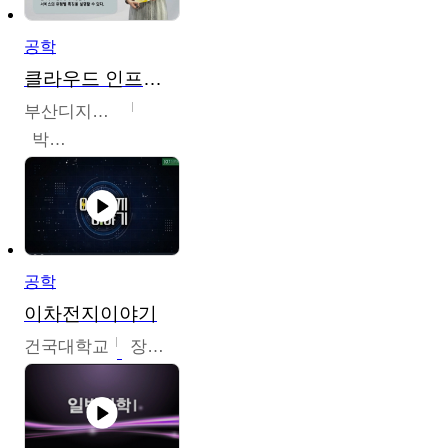
공학
클라우드 인프라 구축 및 활용
부산디지털대학교
박수현
공학
이차전지이야기
건국대학교
장호현