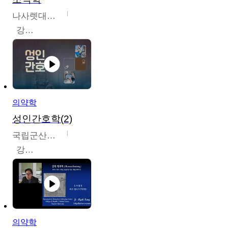
나사렛대학교
강지언
의약학
성인간호학(2)
국립군산대학교
강경아
의약학