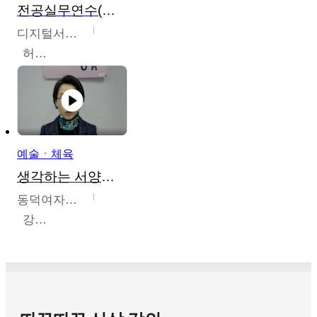
전공실무연수(헤어,메이크업,피부,네일)
디지털서울문화예술대학교
허정록
예술ㆍ체육
생각하는 서양미술의 이해
동덕여자대학교
강수미