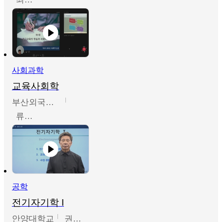
사회과학
교육사회학
부산외국어대학교
류영철
공학
전기자기학 I
안양대학교
권원현