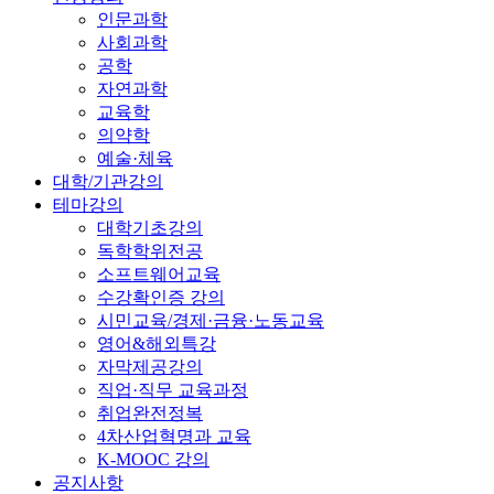
인문과학
사회과학
공학
자연과학
교육학
의약학
예술·체육
대학/기관강의
테마강의
대학기초강의
독학학위전공
소프트웨어교육
수강확인증 강의
시민교육/경제·금융·노동교육
영어&해외특강
자막제공강의
직업·직무 교육과정
취업완전정복
4차산업혁명과 교육
K-MOOC 강의
공지사항