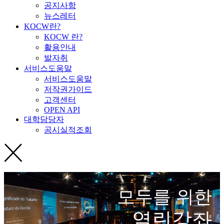
공지사항
뉴스레터
KOCW란?
KOCW 란?
활용안내
발자취
서비스도움말
서비스도움말
저작권가이드
고객센터
OPEN API
대학담당자
공시실적조회
모두를 위한
열린강좌