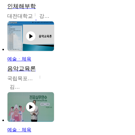
인체해부학
대전대학교
강지혁
예술ㆍ체육
음악교육론
국립목포대학교
김신영
예술ㆍ체육