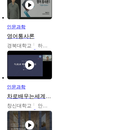
인문과학
영어통사론
경북대학교
하승완
인문과학
차로배우는세계문화
창신대학교
안소영