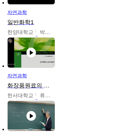
자연과학
일반화학1
한양대학교
박경호
자연과학
화장품원료의 종류와 특성
한서대학교
류은주