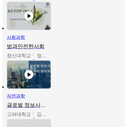
사회과학
법과안전한사회
창신대학교
정연균
자연과학
글로벌 정보사회와 통계의 창의적 기능
고려대학교
김희영