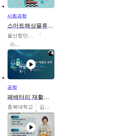
사회과학
스마트해상물류관리사 교육과정2
울산항만공사
스마트해상물류관리사 교육위원회
공학
폐배터리 재활용 공학
충북대학교
김영재,최진섭,한성수,한요셉,윤문수,박유세,강동우,박민준,이동주,조채용