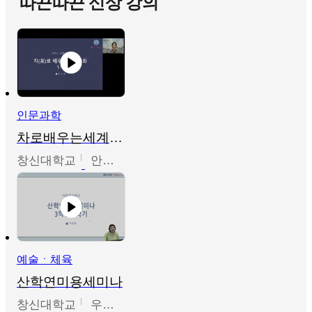
따끈따끈 신상 강의
인문과학
차로배우는세계문화
창신대학교
안소영
예술ㆍ체육
산학연미용세미나
창신대학교
우미옥,오윤경,박선이