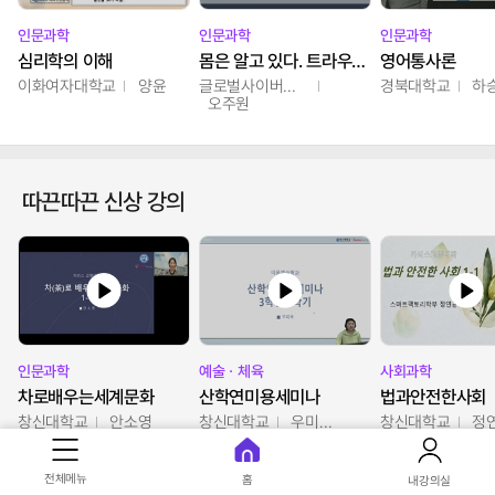
인문과학
인문과학
인문과학
심리학의 이해
몸은 알고 있다. 트라우마의 흔적
영어통사론
이화여자대학교
양윤
글로벌사이버대학교
경북대학교
하
오주원
따끈따끈 신상 강의
인문과학
예술ㆍ체육
사회과학
차로배우는세계문화
산학연미용세미나
법과안전한사회
창신대학교
안소영
창신대학교
우미옥,오윤경,박선이
창신대학교
정
전체메뉴
홈
내강의실