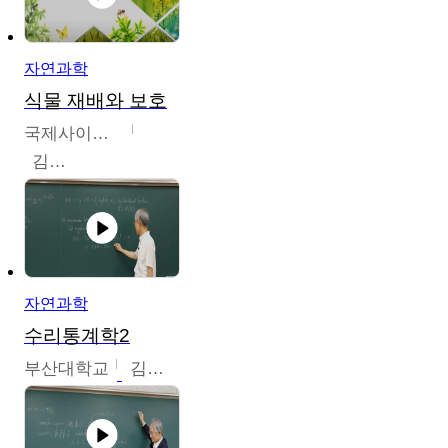
자연과학
식물 재배와 보호
국제사이버대학교
김완수
자연과학
수리통계학2
부산대학교
김충락