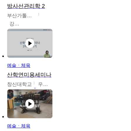
방사선관리학 2
부산가톨릭대학교
강연희
예술ㆍ체육
산학연미용세미나
창신대학교
우미옥,오윤경,박선이
예술ㆍ체육