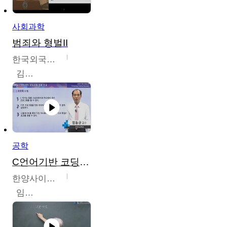
사회과학
범죄와 형벌II
한국외국어대학교
김현수
공학
C언어기반 코딩교육
한양사이버대학교
임동균