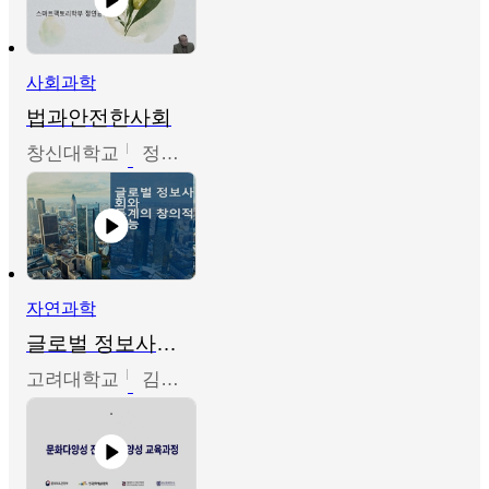
사회과학
법과안전한사회
창신대학교
정연균
자연과학
글로벌 정보사회와 통계의 창의적 기능
고려대학교
김희영