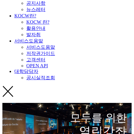
공지사항
뉴스레터
KOCW란?
KOCW 란?
활용안내
발자취
서비스도움말
서비스도움말
저작권가이드
고객센터
OPEN API
대학담당자
공시실적조회
모두를 위한
열린강좌