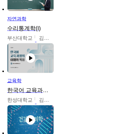
자연과학
수리통계학(I)
부산대학교
김충락
교육학
한국어 교육과정의 이해와 적용
한성대학교
김윤주