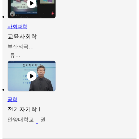
사회과학
교육사회학
부산외국어대학교
류영철
공학
전기자기학 I
안양대학교
권원현