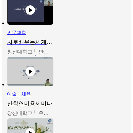
인문과학
차로배우는세계문화
창신대학교
안소영
예술ㆍ체육
산학연미용세미나
창신대학교
우미옥,오윤경,박선이