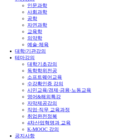
인문과학
사회과학
공학
자연과학
교육학
의약학
예술·체육
대학/기관강의
테마강의
대학기초강의
독학학위전공
소프트웨어교육
수강확인증 강의
시민교육/경제·금융·노동교육
영어&해외특강
자막제공강의
직업·직무 교육과정
취업완전정복
4차산업혁명과 교육
K-MOOC 강의
공지사항