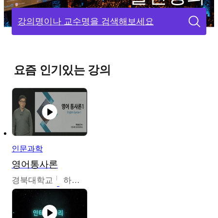
강의명이나 교수명을 검색해보세요
요즘 인기있는 강의
인문과학
영어통사론
경북대학교
하승완