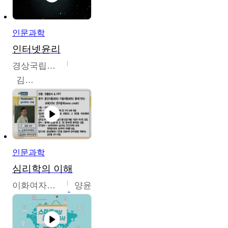
인문과학
인터넷윤리
경상국립대학교
김대군
인문과학
심리학의 이해
이화여자대학교
양윤