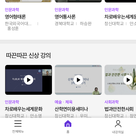
인문과학
인문과학
인문과학
영어형태론
영어통사론
차로배우는세계
한국외국어대학교
경북대학교
하승완
창신대학교
안
홍성훈
따끈따끈 신상 강의
인문과학
예술ㆍ체육
사회과학
차로배우는세계문화
산학연미용세미나
법과안전한사회
창신대학교
안소영
창신대학교
우미옥,오윤경,박선이
창신대학교
정
전체메뉴
홈
내강의실