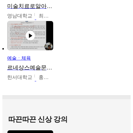
미술치료로알아가는가족이야기
영남대학교
최선남
예술ㆍ체육
르네상스예술문화사
한서대학교
홍창호
따끈따끈 신상 강의