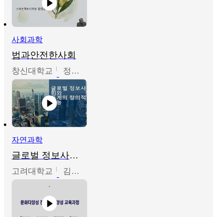
사회과학
법과안전한사회
창신대학교
정연균
자연과학
글로벌 정보사회와 통계의 창의적 기능
고려대학교
김희영