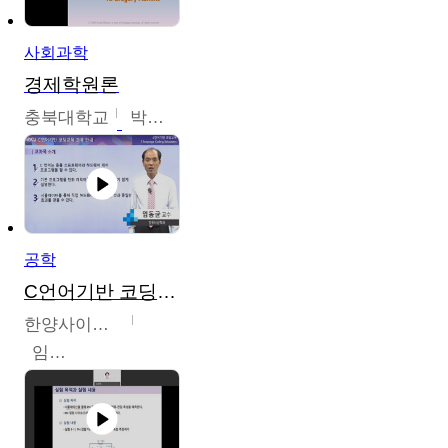
사회과학
경제학원론
충북대학교
박철호
공학
C언어기반 코딩교육
한양사이버대학교
임동균