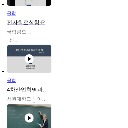
공학
전자회로실험-PSPICE 시뮬레이션
국립금오공과대학교
신경욱
공학
4차산업혁명과우리의미래
서원대학교
이병권