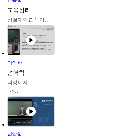
교육학
교육심리
성결대학교
이수경
의약학
면역학
덕성여자대학교
조효선
의약학