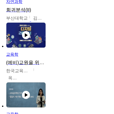
자연과학
회귀분석(II)
부산대학교
김충락
교육학
(예비)교원을 위한 디지털 리터러시 교육
한국교육학술정보원
옥현진