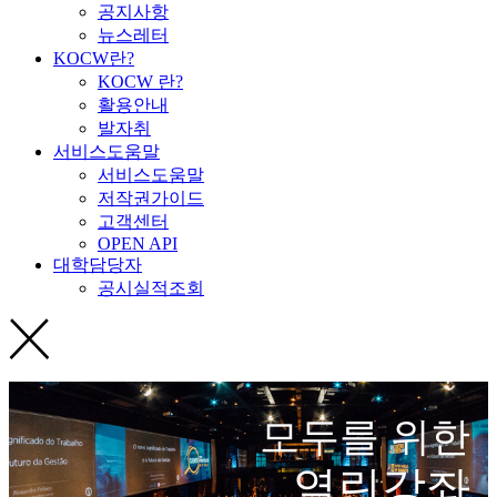
공지사항
뉴스레터
KOCW란?
KOCW 란?
활용안내
발자취
서비스도움말
서비스도움말
저작권가이드
고객센터
OPEN API
대학담당자
공시실적조회
모두를 위한
열린강좌