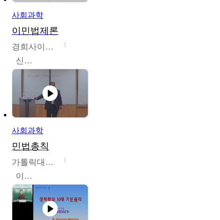
사회과학
이민법제론
경희사이버대학교
신광수
사회과학
민법총칙
가톨릭대학교
이홍민