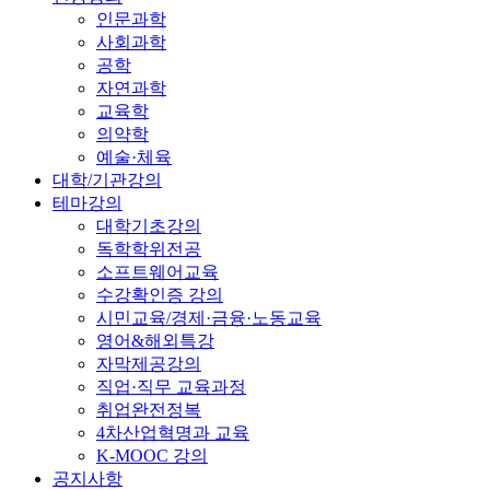
인문과학
사회과학
공학
자연과학
교육학
의약학
예술·체육
대학/기관강의
테마강의
대학기초강의
독학학위전공
소프트웨어교육
수강확인증 강의
시민교육/경제·금융·노동교육
영어&해외특강
자막제공강의
직업·직무 교육과정
취업완전정복
4차산업혁명과 교육
K-MOOC 강의
공지사항