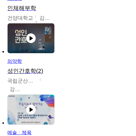
인체해부학
건양대학교
김철태
의약학
성인간호학(2)
국립군산대학교
강경아
예술ㆍ체육