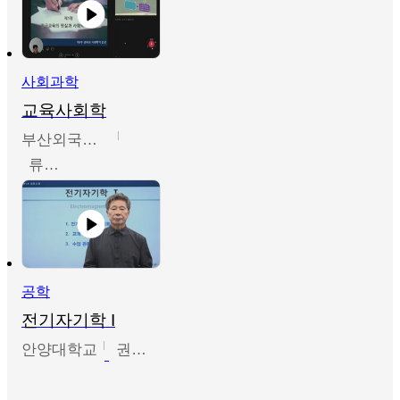
사회과학
교육사회학
부산외국어대학교
류영철
공학
전기자기학 I
안양대학교
권원현