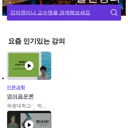
강의명이나 교수명을 검색해보세요
요즘 인기있는 강의
인문과학
영어음운론
목원대학교
박미숙