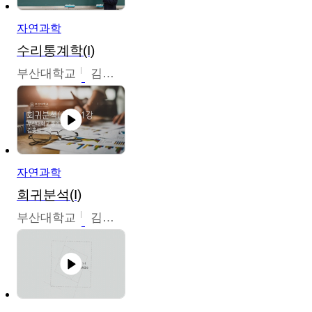
자연과학
수리통계학(I)
부산대학교
김충락
자연과학
회귀분석(I)
부산대학교
김충락