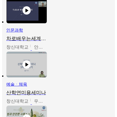
인문과학
차로배우는세계문화
창신대학교
안소영
예술ㆍ체육
산학연미용세미나
창신대학교
우미옥,오윤경,박선이