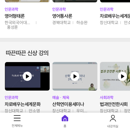
인문과학
인문과학
인문과학
영어형태론
영어통사론
차로배우는세계
한국외국어대학교
경북대학교
하승완
창신대학교
안
홍성훈
따끈따끈 신상 강의
인문과학
예술ㆍ체육
사회과학
차로배우는세계문화
산학연미용세미나
법과안전한사회
창신대학교
안소영
창신대학교
우미옥,오윤경,박선이
창신대학교
정
전체메뉴
홈
내강의실