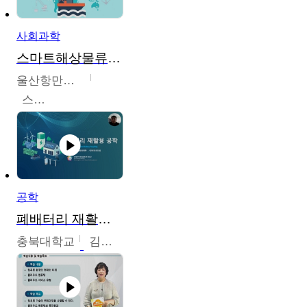
사회과학
스마트해상물류관리사 교육과정2
울산항만공사
스마트해상물류관리사 교육위원회
공학
폐배터리 재활용 공학
충북대학교
김영재,최진섭,한성수,한요셉,윤문수,박유세,강동우,박민준,이동주,조채용