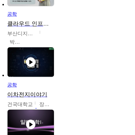
공학
클라우드 인프라 구축 및 활용
부산디지털대학교
박수현
공학
이차전지이야기
건국대학교
장호현