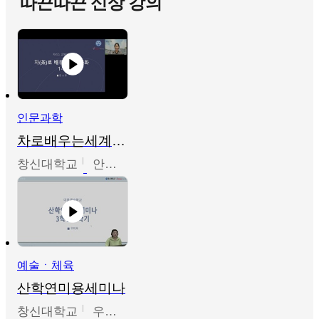
따끈따끈 신상 강의
인문과학
차로배우는세계문화
창신대학교
안소영
예술ㆍ체육
산학연미용세미나
창신대학교
우미옥,오윤경,박선이