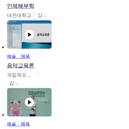
인체해부학
대전대학교
강지혁
예술ㆍ체육
음악교육론
국립목포대학교
김신영
예술ㆍ체육