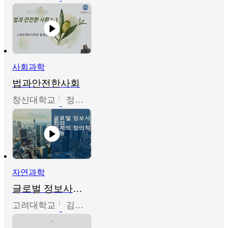
사회과학
법과안전한사회
창신대학교
정연균
자연과학
글로벌 정보사회와 통계의 창의적 기능
고려대학교
김희영