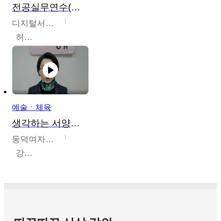
전공실무연수(헤어,메이크업,피부,네일)
디지털서울문화예술대학교
허정록
예술ㆍ체육
생각하는 서양미술의 이해
동덕여자대학교
강수미