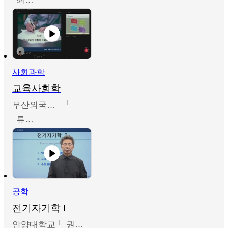
사회과학
교육사회학
부산외국어대학교
류영철
공학
전기자기학 I
안양대학교
권원현