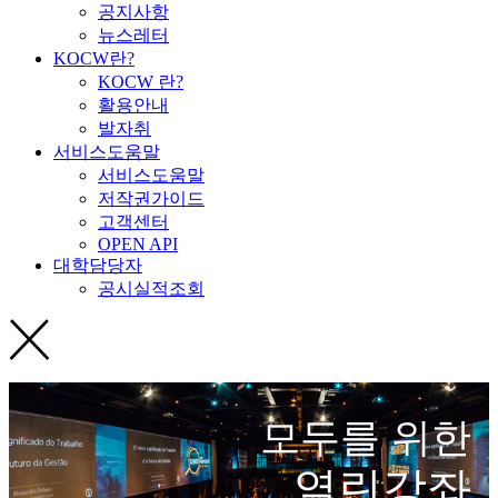
공지사항
뉴스레터
KOCW란?
KOCW 란?
활용안내
발자취
서비스도움말
서비스도움말
저작권가이드
고객센터
OPEN API
대학담당자
공시실적조회
모두를 위한
열린강좌