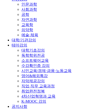
인문과학
사회과학
공학
자연과학
교육학
의약학
예술·체육
대학/기관강의
테마강의
대학기초강의
독학학위전공
소프트웨어교육
수강확인증 강의
시민교육/경제·금융·노동교육
영어&해외특강
자막제공강의
직업·직무 교육과정
취업완전정복
4차산업혁명과 교육
K-MOOC 강의
공지사항