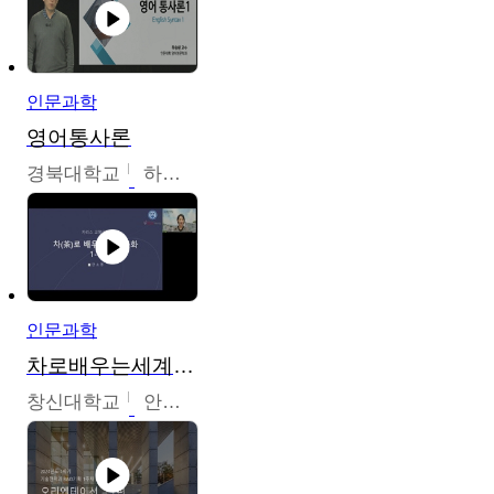
인문과학
영어통사론
경북대학교
하승완
인문과학
차로배우는세계문화
창신대학교
안소영