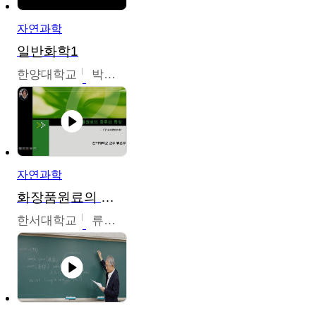
자연과학
일반화학1
한양대학교
박경호
자연과학
화장품원료의 종류와 특성
한서대학교
류은주