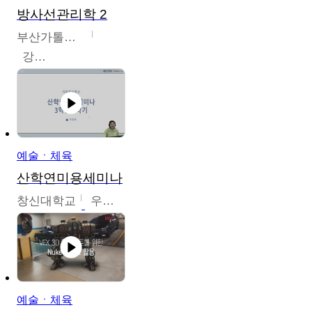
방사선관리학 2
부산가톨릭대학교
강연희
예술ㆍ체육
산학연미용세미나
창신대학교
우미옥,오윤경,박선이
예술ㆍ체육