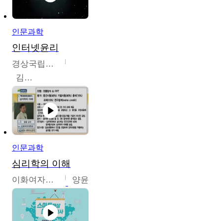
인문과학
인터넷윤리
경상국립대학교
김대군
인문과학
심리학의 이해
이화여자대학교
양윤