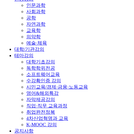
인문과학
사회과학
공학
자연과학
교육학
의약학
예술·체육
대학/기관강의
테마강의
대학기초강의
독학학위전공
소프트웨어교육
수강확인증 강의
시민교육/경제·금융·노동교육
영어&해외특강
자막제공강의
직업·직무 교육과정
취업완전정복
4차산업혁명과 교육
K-MOOC 강의
공지사항