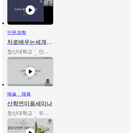
인문과학
차로배우는세계문화
창신대학교
안소영
예술ㆍ체육
산학연미용세미나
창신대학교
우미옥,오윤경,박선이