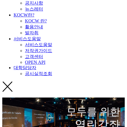
공지사항
뉴스레터
KOCW란?
KOCW 란?
활용안내
발자취
서비스도움말
서비스도움말
저작권가이드
고객센터
OPEN API
대학담당자
공시실적조회
모두를 위한
열린강좌