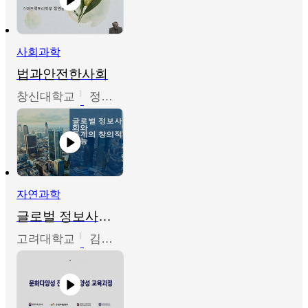
사회과학
법과안전한사회
창신대학교
정연균
자연과학
글로벌 정보사회와 통계의 창의적 기능
고려대학교
김희영