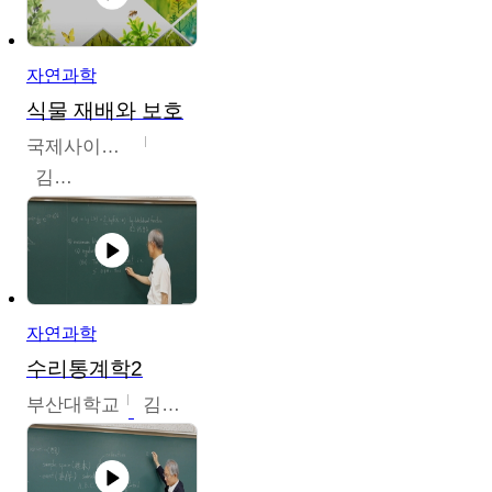
자연과학
식물 재배와 보호
국제사이버대학교
김완수
자연과학
수리통계학2
부산대학교
김충락