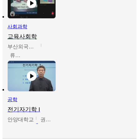
사회과학
교육사회학
부산외국어대학교
류영철
공학
전기자기학 I
안양대학교
권원현