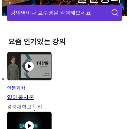
강의명이나 교수명을 검색해보세요
요즘 인기있는 강의
인문과학
영어통사론
경북대학교
하승완