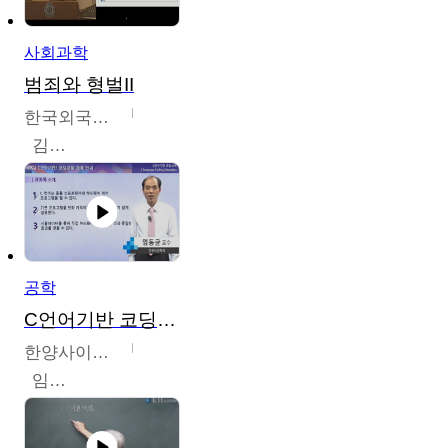
사회과학
범죄와 형벌II
한국외국어대학교
김현수
공학
C언어기반 코딩교육
한양사이버대학교
임동균