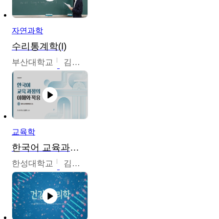
자연과학
수리통계학(I)
부산대학교
김충락
교육학
한국어 교육과정의 이해와 적용
한성대학교
김윤주