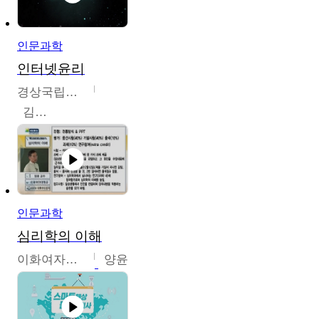
인문과학
인터넷윤리
경상국립대학교
김대군
인문과학
심리학의 이해
이화여자대학교
양윤