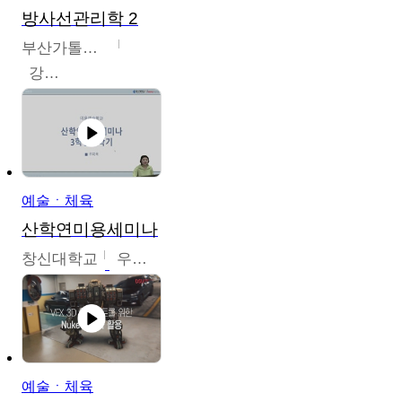
방사선관리학 2
부산가톨릭대학교
강연희
예술ㆍ체육
산학연미용세미나
창신대학교
우미옥,오윤경,박선이
예술ㆍ체육