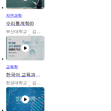
자연과학
수리통계학(I)
부산대학교
김충락
교육학
한국어 교육과정의 이해와 적용
한성대학교
김윤주