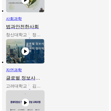
사회과학
법과안전한사회
창신대학교
정연균
자연과학
글로벌 정보사회와 통계의 창의적 기능
고려대학교
김희영