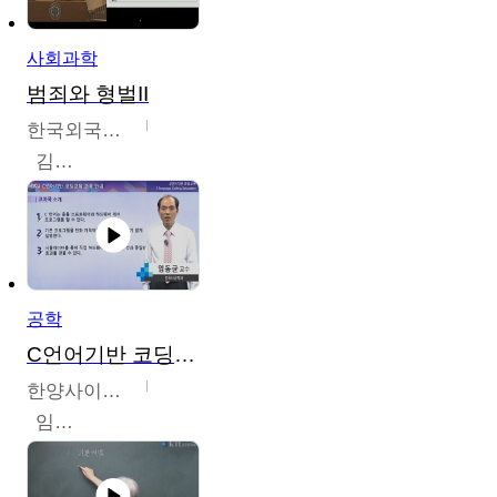
사회과학
범죄와 형벌II
한국외국어대학교
김현수
공학
C언어기반 코딩교육
한양사이버대학교
임동균