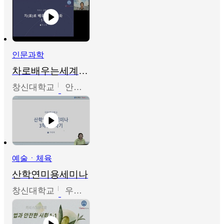
인문과학
차로배우는세계문화
창신대학교
안소영
예술ㆍ체육
산학연미용세미나
창신대학교
우미옥,오윤경,박선이