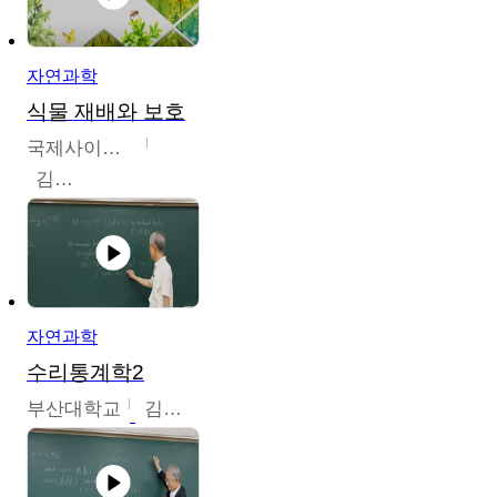
자연과학
식물 재배와 보호
국제사이버대학교
김완수
자연과학
수리통계학2
부산대학교
김충락