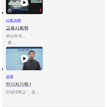
사회과학
교육사회학
부산외국어대학교
류영철
공학
전기자기학 I
안양대학교
권원현