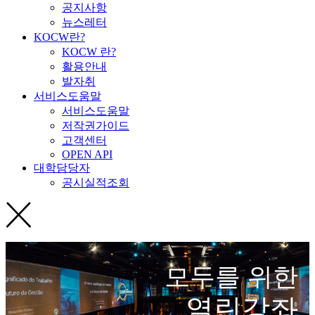
공지사항
뉴스레터
KOCW란?
KOCW 란?
활용안내
발자취
서비스도움말
서비스도움말
저작권가이드
고객센터
OPEN API
대학담당자
공시실적조회
모두를 위한
열린강좌