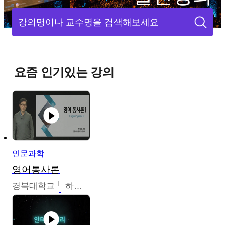
강의명이나 교수명을 검색해보세요
요즘 인기있는 강의
인문과학
영어통사론
경북대학교
하승완