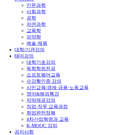
인문과학
사회과학
공학
자연과학
교육학
의약학
예술·체육
대학/기관강의
테마강의
대학기초강의
독학학위전공
소프트웨어교육
수강확인증 강의
시민교육/경제·금융·노동교육
영어&해외특강
자막제공강의
직업·직무 교육과정
취업완전정복
4차산업혁명과 교육
K-MOOC 강의
공지사항