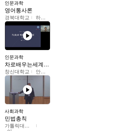
인문과학
영어통사론
경북대학교
하승완
인문과학
차로배우는세계문화
창신대학교
안소영
사회과학
민법총칙
가톨릭대학교