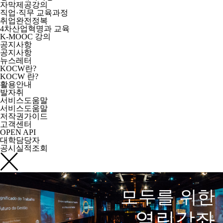
자막제공강의
직업·직무 교육과정
취업완전정복
4차산업혁명과 교육
K-MOOC 강의
공지사항
공지사항
뉴스레터
KOCW란?
KOCW 란?
활용안내
발자취
서비스도움말
서비스도움말
저작권가이드
고객센터
OPEN API
대학담당자
공시실적조회
모두를 위한
열린강좌