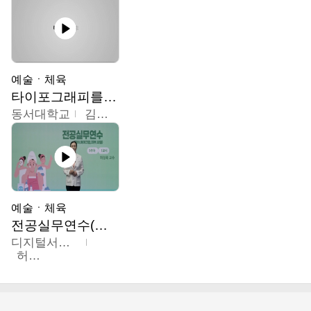
예술ㆍ체육
타이포그래피를 배워봅시다.
동서대학교
김경원
예술ㆍ체육
전공실무연수(헤어,메이크업,피부,네일)
디지털서울문화예술대학교
허정록