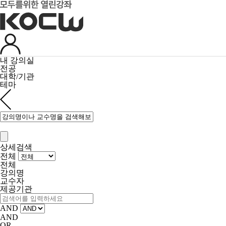
내 강의실
전공
대학/기관
테마
상세검색
전체
전체
강의명
교수자
제공기관
AND
AND
OR