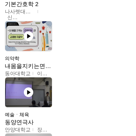
기본간호학 2
나사렛대학교
신미경
의약학
내몸을지키는면역반응과감염병치료약
동아대학교
이상민
예술ㆍ체육
동양연극사
안양대학교
장영수