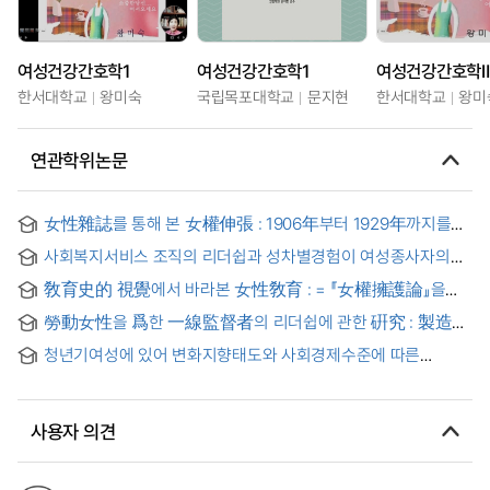
여성건강간호학1
여성건강간호학1
여성건강간호학Ⅱ
한서대학교
왕미숙
국립목포대학교
문지현
한서대학교
왕미
연관학위논문
女性雜誌를 통해 본 女權伸張 : 1906年부터 1929年까지를
中心으로 = (A) Study on Woman's Magazines and
사회복지서비스 조직의 리더쉽과 성차별경험이 여성종사자의
Feminism in Korea
조직헌신도에 미치는 영향
敎育史的 視覺에서 바라본 女性敎育 : = 『女權擁護論』을
중심으로 = Women's Education : Educational Historical
勞動女性을 爲한 一線監督者의 리더쉽에 관한 硏究 : 製造業
View
分野를 中心으로
청년기여성에 있어 변화지향태도와 사회경제수준에 따른
패션리더쉽에 관한 연구 : 대구도시여성과 농촌여성의 비교연구
= Fashion leadership as related to attitudes toward change
and socioeconomic level among adolescence women
사용자 의견