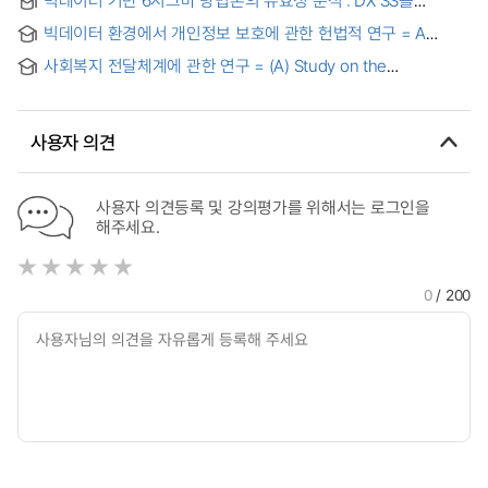
Startup Policy Discourse Across Political Transitions: A
Implications
중심으로 = Analysis of the Effectiveness of Big Data-Based
Keyword Network Analysis Based on News Big Data
빅데이터 환경에서 개인정보 보호에 관한 헌법적 연구 = A
Six Sigma Methodology - Focus on DX SS -
constitutional study on the protection of personal
사회복지 전달체계에 관한 연구 = (A) Study on the
information in the big data environment
improvement of social welfare delivery system
사용자 의견
사용자 의견등록 및 강의평가를 위해서는 로그인을
해주세요.
0
/ 200