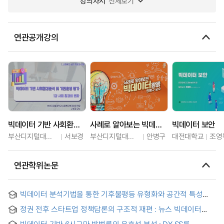
강의차시
전체보기
연관공개강의
빅데이터 기반 사회환경분석 및 기관운영 평가
사례로 알아보는 빅데이터 활용
빅데이터 보안
부산디지털대학교
서보경
부산디지털대학교
안병구
대전대학교
조영
연관학위논문
빅데이터 분석기법을 통한 기후불평등 유형화와 공간적 특성
분석 : -사회복지적 함의를 중심으로- = A Study on Typology
정권 전후 스타트업 정책담론의 구조적 재편 : 뉴스 빅데이터
and Spatial Characteristics of Climate Inequality Using Big
기반 키워드 네트워크 분석 = Structural Reconfiguration of
Data Analysis Method: Focusing on Social Welfare
빅데이터 기반 6시그마 방법론의 유효성 분석 : DX SS를