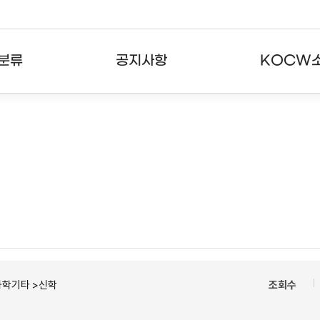
분류
공지사항
KOCW
강의
공지사항
KOCW란
강의
뉴스레터
활용안내
분야
주요통계현황
발자취
강의
서비스도움말
고객센터
과학기타 >신학
조회수