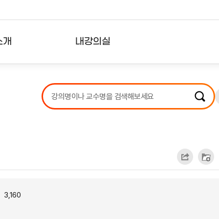
소개
내강의실
?
강의리스트
수강확인증강의
사용자의견
내강의클립
3,160