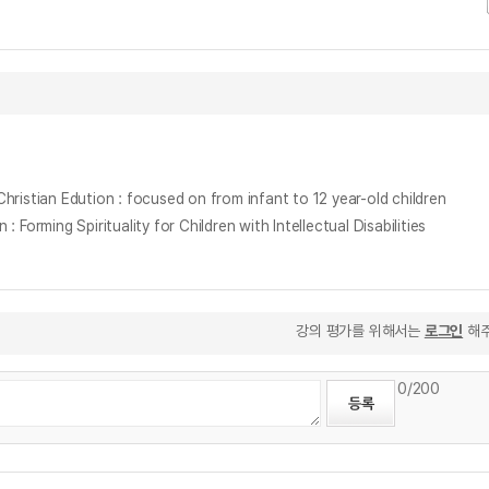
an Edution : focused on from infant to 12 year-old children
Spirituality for Children with Intellectual Disabilities
강의 평가를 위해서는
로그인
해주
0
/200