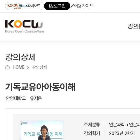
로
로
로
바
로그인
이용가이드
대시보드
가
가
가
로
기
기
기
가
(skip
기
to
강의
content)
대학
강의상세
기관
HOME
강의상세
전공
기독교유아아동이해
테마
안양대학교
유지은
주제분류
인문과학 >인문
강의학기
2023년 2학기