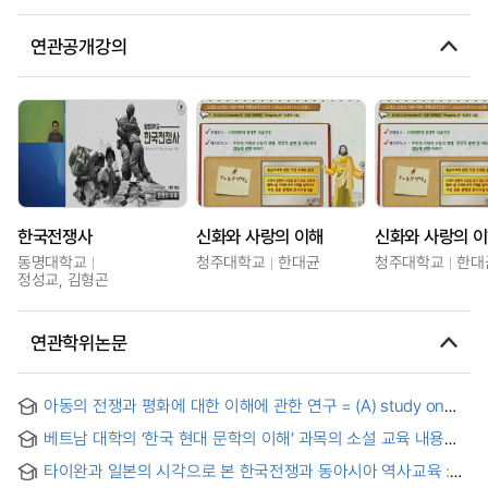
연관공개강의
한국전쟁사
신화와 사랑의 이해
신화와 사랑의 
동명대학교
청주대학교
한대균
청주대학교
한대
정성교, 김형곤
연관학위논문
아동의 전쟁과 평화에 대한 이해에 관한 연구 = (A) study on
the children's concept of war and peace
베트남 대학의 ‘한국 현대 문학의 이해’ 과목의 소설 교육 내용
연구 : 베트남 전쟁 제재 소설을 중심으로
타이완과 일본의 시각으로 본 한국전쟁과 동아시아 역사교육 :