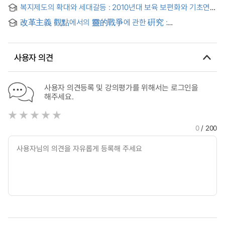
『歷史 2』·『歷史総合』을 중심으로
복지제도의 확대와 세대갈등 : 2010년대 보육 보편화와 기초연금
도입에 따른 세대별 복지인식 변화 분석을 중심으로
改革主義 觀點에서의 靈的戰爭에 관한 硏究 :
敎會成長學派의 靈的戰爭 理解의 批判 = (A) study of
spiritual warfare seen from the point of a reformed view : a
critique of the comprehension of spiritual warfare in church
사용자 의견
growth school
사용자 의견등록 및 강의평가를 위해서는 로그인을
해주세요.
0
/ 200