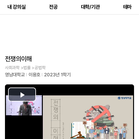
내 강의실
전공
대학/기관
테마
전쟁의이해
사회과학 >법률 >공법학
영남대학교
이용호
2023년 1학기
Play
Video