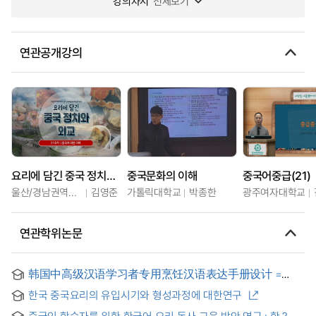
강의차시
전체보기
연관공개강의
요리에 담긴 중국 정치와 외교
중국문화의 이해
중국어중급(21)
울산/경남권역센터
김영준
가톨릭대학교
박종한
광주여자대학교
연관학위논문
韩国中高级汉语学习者专用烹饪汉语表达手册设计 =
한국의 중고급 중국어 학습자를 위한 요리 중국어 표현 핸드북
한국 중국요리의 유입시기와 형성과정에 대한연구
개발
중국인 학습자를 위한 한국어 요리 동사 교육 방안 연구 : 한 ? 중