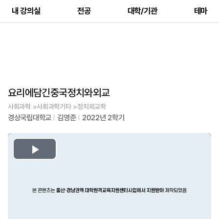
내 강의실
전공
대학/기관
테마
요리에담긴중국정치와외교
사회과학 >사회과학기타 >정치외교학
경상국립대학교
김영준
2022년 2학기
Play
Video