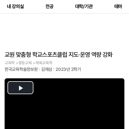
내 강의실
전공
대학/기관
테마
교원 맞춤형 학교스포츠클럽 지도·운영 역량 강화
교육학 >중등교육 >체육교육학
한국교육학술정보원
김재삼
2023년 2학기
Play
Video