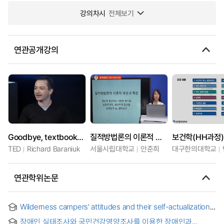
강의차시
전체보기
연관공개강의
Goodbye, textbooks; hello, open-source learning
질적방법론의 이론적 배경과 쟁점
보건학(HH과정)
TED
Richard Baraniuk
서울시립대학교
안준희
대구한의대학교
연관학위논문
Wilderness campers' attitudes and their self-actualization
based on study in three ontario provincial parks
장애인 실태조사와 국민건강영양조사를 이용한 장애인과