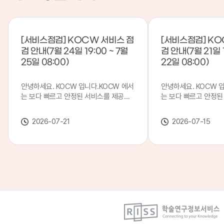
[서비스점검] KOCW 서비스 점
[서비스점검] KO
검 안내(7월 24일 19:00 ~ 7월
검 안내(7월 21일 1
25일 08:00)
22일 08:00)
안녕하세요. KOCW 입니다.KOCW 에서
안녕하세요. KOCW 
는 보다 빠르고 안정된 서비스를 제공하
는 보다 빠르고 안정된
기 위해 다음과 같이 서비스 점검을 실시
기 위해 다음과 같이 
합니다.※ 서비스 점검 작업 일시 : 7월
합니다.※ 서비스 점검 작
2026-07-21
2026-07-15
24일(금) 19:00 ~ 7월 25일(토) 08:00
일(화) 19:00 ~ 7월 
이로 인해 KOCW 서비스가 점검 시간 동
로 인해 KOCW 서비
안 서비스가 일시 중지될 수 있으니, 이
서비스가일시 중지될 수
점 양해하여 주시기 바랍니다.저희
해하여 주시기 바랍니다
KOCW 에서는 이용자 여러분께 보다 좋
서는 이용자 여러분께 
은 서비스를 제공하기 위해 노력하겠습니
를 제공하기 위해 노
다.감사합니다.
니다.