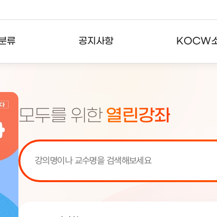
분류
공지사항
KOCW
강의
공지사항
KOCW란
강의
뉴스레터
활용안내
모두를 위한
열린강좌
분야
주요통계현황
발자취
강의
서비스도움말
고객센터
[서비스점검] KOCW 서비스 점
[서비스점검] KOCW 서비스 점