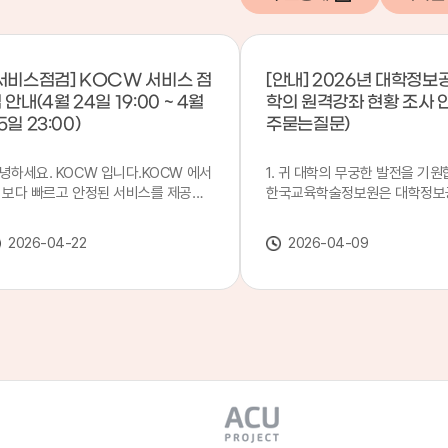
서비스점검] KOCW 서비스 점
[안내] 2026년 대학정보
 안내(4월 24일 19:00 ~ 4월
학의 원격강좌 현황 조사 
5일 23:00)
주묻는질문)
녕하세요. KOCW 입니다.KOCW 에서
1. 귀 대학의 무궁한 발전을 기원
 보다 빠르고 안정된 서비스를 제공하
한국교육학술정보원은 대학정보
 위해 다음과 같이 서비스 점검을 실시
목별 관리기관으로 지정되어 있습
니다.※ 서비스 점검 작업 일시 : 4월
본 조사는 2025. 3. 1~2026. 2.
2026-04-22
2026-04-09
4일(금) 19:00 ~ 4월 25일(토) 23:00
에 운영된 원격강좌(이러닝) 현
로 인해 KOCW 서비스가 점검시간 동
하여, '2026 대학정보공시 대학
 일시중지될 예정이오니, 이 점 양해하
강좌(12-바)'에 데이터를 연계할
 주시기 바랍니다.저희 KOCW 에서는
니다.가. 대학정보공시 대상 대
용자 여러분께 보다 좋은 서비스를 제
4년제 대학, 전문대학, 대학원대
하기 위해 노력하겠습니다.감사합니다.
격강좌(이러닝) 관련 부서(교무처
학습개발센터, 이러닝지원센터 등
송통신대학교 및 사이버대학 제외
인시 캠퍼스인 경우 해당 캠퍼스
있는 기관명을 선택하시면 됩니다.