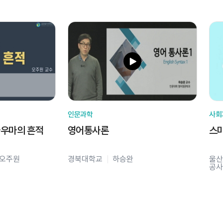
인문과학
사회
라우마의 흔적
영어통사론
스
오주원
경북대학교
하승완
울산
공사