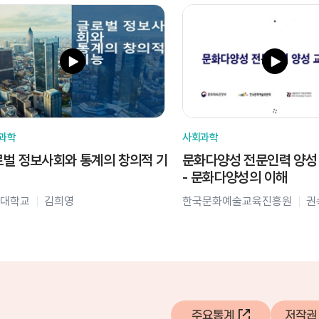
과학
사회과학
벌 정보사회와 통계의 창의적 기
문화다양성 전문인력 양성
- 문화다양성의 이해
대학교
김희영
한국문화예술교육진흥원
권
주요통계
저작권