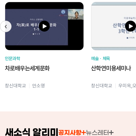
인문과학
예술ㆍ체육
차로배우는세계문화
산학연미용세미나
창신대학교
안소영
창신대학교
우미옥,
새소식 알리미
공지사항
뉴스레터