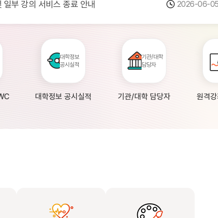
 및 일부 강의 서비스 종료 안내
2026-06-0
점검 안내(4월 24일 19:00 ~ 4월...
2026-04-2
공시 대학의 원격강좌 현황 조사 안내(자주묻...
2026-04-0
대학정보
기관/대학
공시실적
담당자
WC
대학정보 공시실적
기관/대학 담당자
원격강