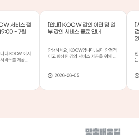
CW 서비스 점
[안내] KOCW 강의 이관 및 일
[
9:00 ~ 7월
부 강의 서비스 종료 안내
검
2
안녕하세요, KOCW입니다. 보다 안정적
입니다.KOCW 에서
안
이고 향상된 강의 서비스 제공을 위해 강
 서비스를 제공하
는
의 이관 작업을 진행하게 되었습니다. 이
서비스 점검을 실시
기
에 따라 일부 강의는2026년 6월 중 서비
업 일시 : 7월 21
합
스가 종료될 예정이오니, 이용에 참고하
2026-06-05
22일(수) 08:00이
2
여 주시기 바랍니다. 강의 이관 일정 안내
스가 점검 시간 동안
이
단계 기간 주요 작업 1단계 6월 1~2주 이
 있으니, 이 점 양
안
관 준비 2단계 6월 3~4주 1차 이관 작업
.저희 KOCW 에
여
3단계 7월 1~2주 2차 이관 작업 완료 및
보다 좋은 서비스
이
시스템 안정화 ※ 이관 작업 진행 상황에
력하겠습니다.감사합
공
따라 일정은 변경될 수 있습니다. 서비스
종료 강의 안내 이관 작업으로 인해 일부
강의는 2026년 6월 15일 서비스 종료되
었습니다. 서비스 종료 강의 목록은 아래
링크에서 확인하실 수 있습니다. → 서비