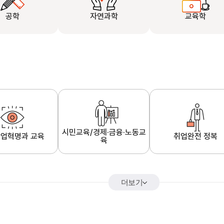
공학
자연과학
교육학
시민교육/경제·금융·노동교
업혁명과 교육
취업완전 정복
육
더보기
어&해외특강
K-MOOC 강의