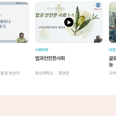
사회과학
자연
법과안전한사회
글로
능
오윤경,박선이
창신대학교
정연균
고려