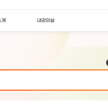
소개
내강의실
?
강의리스트
수강확인증강의
사용자의견
내강의클립
검 안내(7월 24일 19:00 ~ 7월...
2026-07-2
검 안내(7월 21일 19:00 ~ 7...
2026-07-1