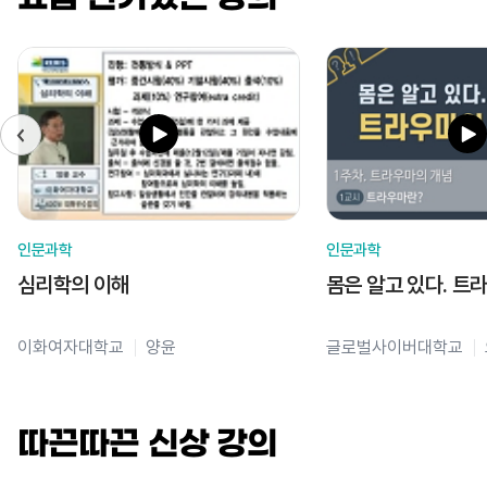
인문과학
인문과학
심리학의 이해
몸은 알고 있다. 트
이화여자대학교
양윤
글로벌사이버대학교
따끈따끈 신상 강의