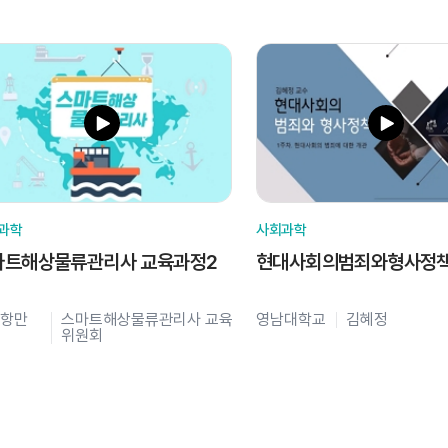
과학
사회과학
마트해상물류관리사 교육과정2
현대사회의범죄와형사정
항만
스마트해상물류관리사 교육
영남대학교
김혜정
위원회