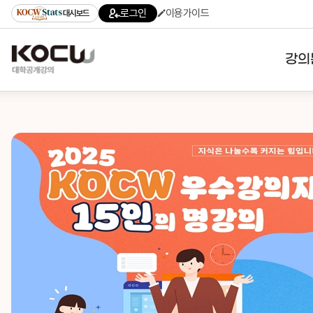
로그인
이용가이드
대시보드
강의
대학
기관
전공
테마