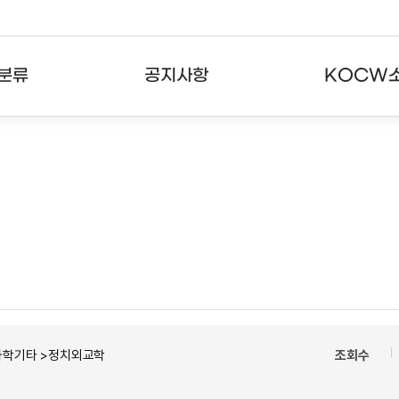
분류
공지사항
KOCW
강의
공지사항
KOCW란
강의
뉴스레터
활용안내
분야
주요통계현황
발자취
강의
서비스도움말
고객센터
과학기타 >정치외교학
조회수