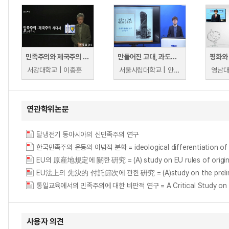
민족주의와 제국주의 시대사
만들어진 고대, 과도한 민족주의-고구려 광개토태왕비 연구 100년사-
평화와
서강대학교 | 이종훈
서울시립대학교 | 안정준
영남대
연관학위논문
탈냉전기 동아시아의 신민족주의 연구
한국민족주의 운동의 이념적 분화 = ideological differentiation of t
EU의 原産地規定에 關한 硏究 = (A) study on EU rules of origi
EU法上의 先決的 付託節次에 관한 硏究 = (A)study on the preliminar
통일교육에서의 민족주의에 대한 비판적 연구 = A Critical Study on Natio
사용자 의견