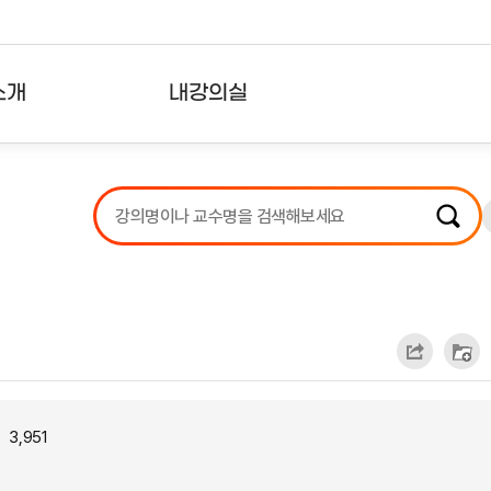
소개
내강의실
?
강의리스트
수강확인증강의
사용자의견
내강의클립
3,951