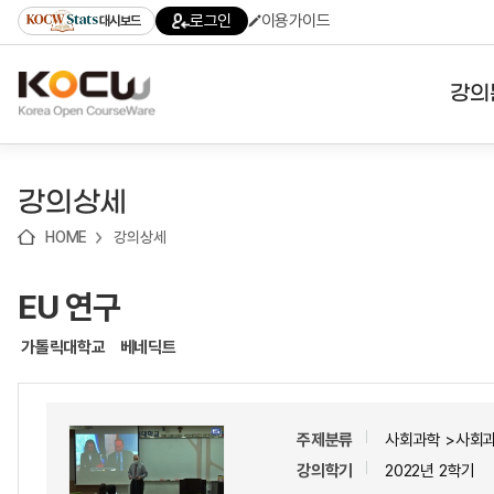
로
로
로
바
로그인
이용가이드
대시보드
가
가
가
로
기
기
기
가
(skip
기
to
강의
content)
대학
강의상세
기관
HOME
강의상세
전공
EU 연구
테마
가톨릭대학교
베네딕트
주제분류
사회과학 >사회
강의학기
2022년 2학기