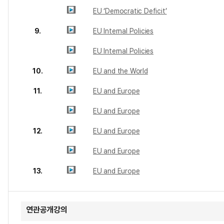
EU ‘Democratic Deficit’
9.
EU Internal Policies
EU Internal Policies
10.
EU and the World
11.
EU and Europe
EU and Europe
12.
EU and Europe
EU and Europe
13.
EU and Europe
연관공개강의