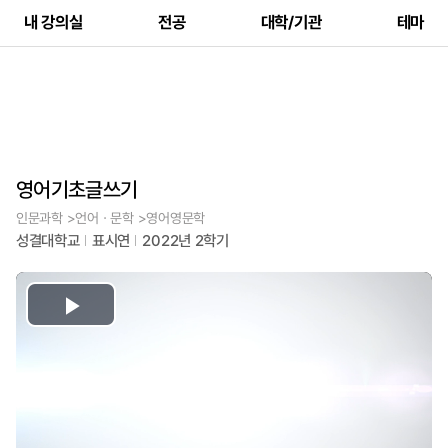
내 강의실
전공
대학/기관
테마
영어기초글쓰기
인문과학 >언어ㆍ문학 >영어영문학
성결대학교
표시연
2022년 2학기
Play
Video