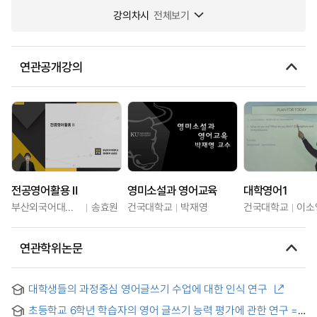
강의차시
전체보기
연관공개강의
전공영어활용 Ⅱ
영미소설과 영어교육
대학영어1
부산외국어대학교
송효원
건국대학교
박재영
건국대학교
이소
연관학위논문
대학생들의 과정중심 영어글쓰기 수업에 대한 인식 연구
초등학교 6학년 학습자의 영어 글쓰기 능력 평가에 관한 연구 =