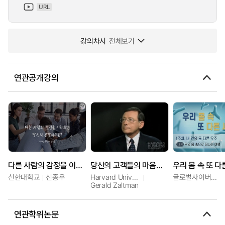
URL
강의차시
전체보기
연관공개강의
다른 사람의 감정을 이해하는 당신의 공감능력 지수는
당신의 고객들의 마음을 이해하라
우리 몸 속 또 다
신한대학교
신종우
Harvard University
글로벌사이버대학교
Gerald Zaltman
연관학위논문