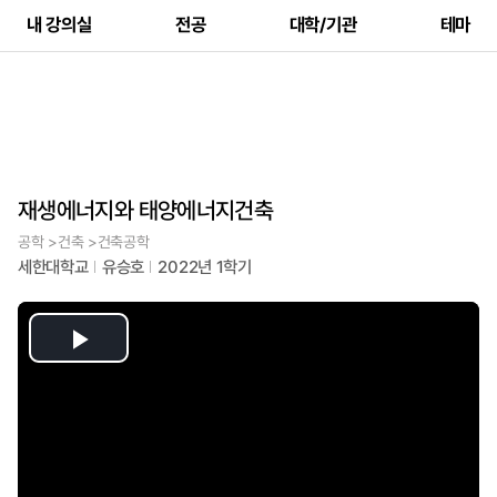
내 강의실
전공
대학/기관
테마
재생에너지와 태양에너지건축
공학 >건축 >건축공학
세한대학교
유승호
2022년 1학기
Play
Video