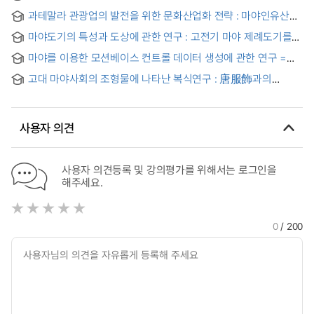
과테말라 관광업의 발전을 위한 문화산업화 전략 : 마야인유산의
사례연구를 중심으로
마야도기의 특성과 도상에 관한 연구 : 고전기 마야 제례도기를
중심으로
마야를 이용한 모션베이스 컨트롤 데이터 생성에 관한 연구 =
The study of creating control data for motion base by
고대 마야사회의 조형물에 나타난 복식연구 : 唐服飾과의
using Maya
관계를 중심으로 = (A)study of dress and its ornaments in
the formative arts on the ancient Maya
사용자 의견
사용자 의견등록 및 강의평가를 위해서는 로그인을
해주세요.
0
/ 200