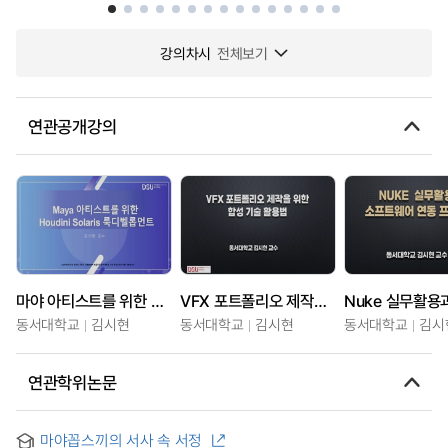
강의차시
전체보기
연관공개강의
마야 아티스트를 위한 후디니 솔라리스(Solaris) 룩디벨롭먼트
VFX 포트폴리오 제작을 위한 합성 기술 활용법
동서대학교
김시현
동서대학교
김시현
동서대학교
김시
연관학위논문
마야꼽스끼의 서사 속 서정