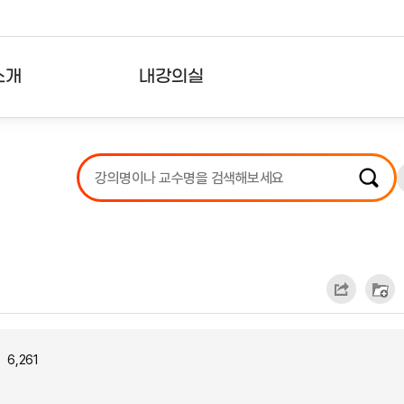
소개
내강의실
?
강의리스트
수강확인증강의
사용자의견
내강의클립
6,261