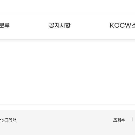
분류
공지사항
KOCW
강의
공지사항
KOCW란
강의
뉴스레터
활용안내
분야
주요통계현황
발자취
강의
서비스도움말
고객센터
 >교육학
조회수