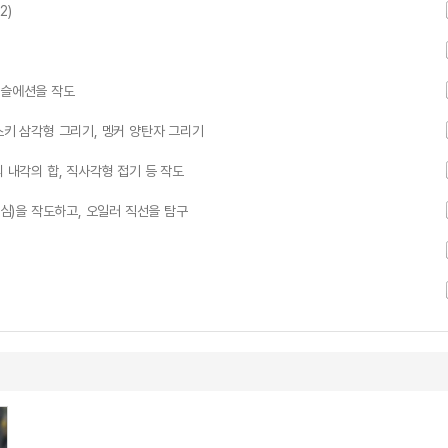
2)
테슬에션을 작도
스키 삼각형 그리기, 멩커 양탄자 그리기
 내각의 합, 직사각형 접기 등 작도
방심)을 작도하고, 오일러 직선을 탐구