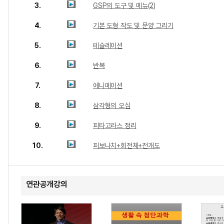
3.
GSP의 도구 및 메뉴(2)
4.
기본 도형 작도 및 문양 그리기
5.
테슬레이션
6.
반복
7.
에니메이션
8.
삼각형의 오심
9.
피타고라스 정리
10.
피보나치+회전체+전개도
연관공개강의