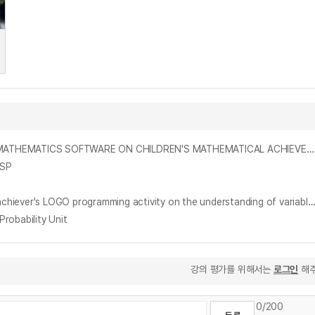
유아 수학교육용 소프트웨어를 활용한 컴퓨터 활동이 유아의 수학성취 및 수학 태도에 미치는 효과 = THE EFFECT OF COMPUTER ACTIVITY WITH MATHEMATICS SOFTWARE ON CHILDREN'S MATHEMATICAL ACHIEVEMENT AND ATTITUDES
GSP
고등학교 1학년 수학학습부진아의 LOGO프로그래밍 활동이 변수 개념 이해에 미치는 효과 = Effect of high school freshman mathematics underachiever's LOGO programming activity on the understanding of variab
bability Unit
강의 평가를 위해서는
로그인
해주
0
/200