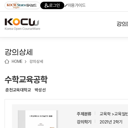
로
로
로
바
로그인
이용가이드
대시보드
가
가
가
로
기
기
기
가
(skip
기
to
강의
content)
대학
강의상세
기관
HOME
강의상세
전공
수학교육공학
테마
춘천교육대학교
박성선
주제분류
교육학 >교육일반
강의학기
2021년 2학기