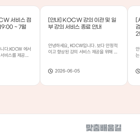
CW 서비스 점
[안내] KOCW 강의 이관 및 일
[
9:00 ~ 7월
부 강의 서비스 종료 안내
검
2
안녕하세요, KOCW입니다. 보다 안정적
입니다.KOCW 에서
안
이고 향상된 강의 서비스 제공을 위해 강
 서비스를 제공하
는
의 이관 작업을 진행하게 되었습니다. 이
서비스 점검을 실시
기
에 따라 일부 강의는2026년 6월 중 서비
업 일시 : 7월 21
합
스가 종료될 예정이오니, 이용에 참고하
2026-06-05
22일(수) 08:00이
2
여 주시기 바랍니다. 강의 이관 일정 안내
스가 점검 시간 동안
이
단계 기간 주요 작업 1단계 6월 1~2주 이
 있으니, 이 점 양
안
관 준비 2단계 6월 3~4주 1차 이관 작업
.저희 KOCW 에
여
3단계 7월 1~2주 2차 이관 작업 완료 및
보다 좋은 서비스
이
시스템 안정화 ※ 이관 작업 진행 상황에
력하겠습니다.감사합
공
따라 일정은 변경될 수 있습니다. 서비스
종료 강의 안내 이관 작업으로 인해 일부
강의는 2026년 6월 15일 서비스 종료되
었습니다. 서비스 종료 강의 목록은 아래
링크에서 확인하실 수 있습니다. → 서비
스 종료 강의 목록 바로가기 이용자 여러