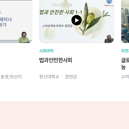
사회과학
자연
법과안전한사회
글로
능
오윤경,박선이
창신대학교
정연균
고려