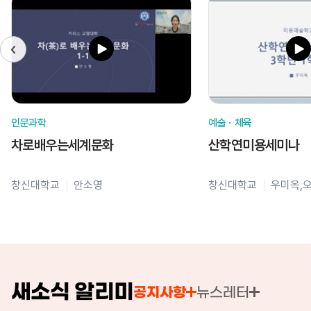
인문과학
예술ㆍ체육
차로배우는세계문화
산학연미용세미나
창신대학교
안소영
창신대학교
우미옥,
새소식 알리미
공지사항
뉴스레터