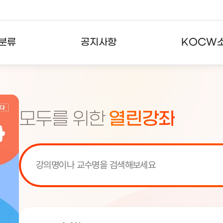
분류
공지사항
KOCW
강의
공지사항
KOCW란
강의
뉴스레터
활용안내
모두를 위한
열린강좌
분야
주요통계현황
발자취
강의
서비스도움말
고객센터
[서비스점검] KOCW 서비스 점
[서비스점검] KOCW 서비스 점