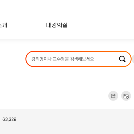
소개
내강의실
?
강의리스트
수강확인증강의
사용자의견
내강의클립
63,328