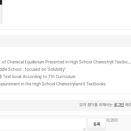
고등학교 화학 Ⅱ 교과서에 제시된 화학평형이동 실험분석과 Microscale Gas Chemistry에 기초한 실험개선 = Analysis of Experiments on the Shift of Chemical Equilibrium Presented in High School ChemistryⅡ Textbook and the Improvement of Experiments on the basis of Microscale Gas Chemistry
School : focused on 'Solubility'
Text book According to 7th Curriculum
ment in the High School ChemistryⅠand Ⅱ Textbooks
강의 평가를 위해서는
로그인
해주
0
/200