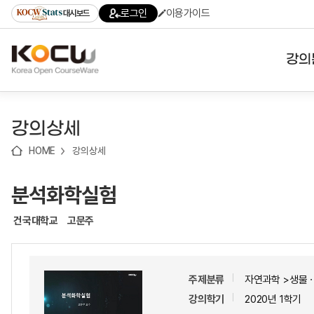
로
로
로
바
로그인
이용가이드
대시보드
가
가
가
로
기
기
기
가
(skip
기
to
강의
content)
대학
강의상세
기관
HOME
강의상세
전공
분석화학실험
테마
건국대학교
고문주
주제분류
자연과학 >생물
강의학기
2020년 1학기