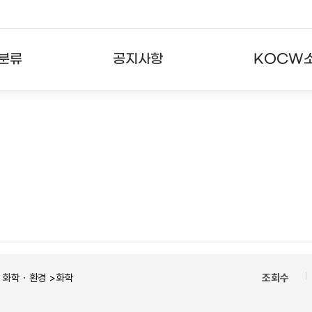
분류
공지사항
KOCW
강의
공지사항
KOCW란
강의
뉴스레터
활용안내
분야
주요통계현황
발자취
강의
서비스도움말
고객센터
ㆍ화학ㆍ환경 >화학
조회수