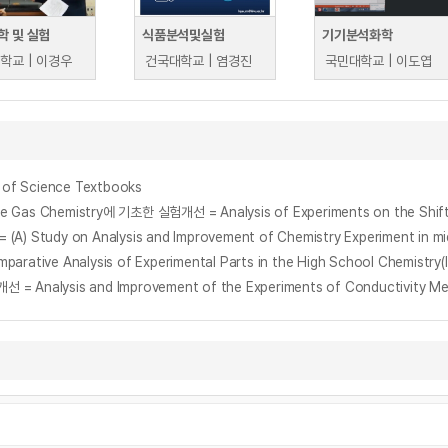
학 및 실험
식품분석및실험
기기분석화학
학교 | 이경우
건국대학교 | 염경진
국민대학교 | 이도엽
of Science Textbooks
on Analysis and Improvement of Chemistry Experiment in middle 
nalysis of Experimental Parts in the High School Chemistry(II) 
is and Improvement of the Experiments of Conductivity Measure