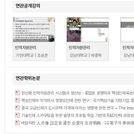
연관공개강의
인적자원관리
인적자원관리
인적자
가천대학교 | 조성준
강남대학교 | 박종혁
강남대
연관학위논문
헌신형 인적자원관리 시스템과 생산성 : 종업원 경쟁력과 핵심인재육성
핵심인재의 이직의사 영향요인에 관한 연구 : 국가핵심기술 지정기업 
중국 고급인재가 도시주택 가격에 미치는 영향에 관한 연구 = The Impact of 
기술인재 스카우팅을 위한 발명자 프로필 학습 기반의 R&D인력 유망성 예측모형 = Pred
바람직한 人才像 設定을 通한 企業의 生存戰略 : LG電子의 事例를 中心으로 = (A) Stu