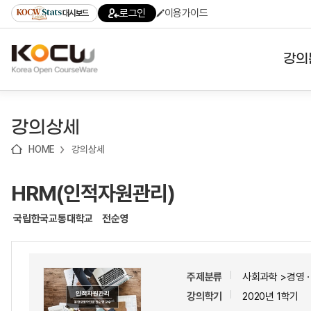
로
로
로
바
로그인
이용가이드
대시보드
가
가
가
로
기
기
기
가
(skip
기
to
강의
content)
대학
강의상세
기관
HOME
강의상세
전공
HRM(인적자원관리)
테마
국립한국교통대학교
전순영
주제분류
사회과학 >경영
강의학기
2020년 1학기