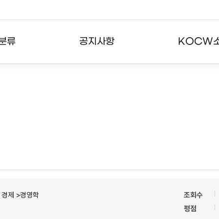
분류
공지사항
KOCW
강의
공지사항
KOCW란
강의
뉴스레터
활용안내
분야
주요통계현황
발자취
강의
서비스도움말
고객센터
ㆍ경제 >경영학
조회수
평점