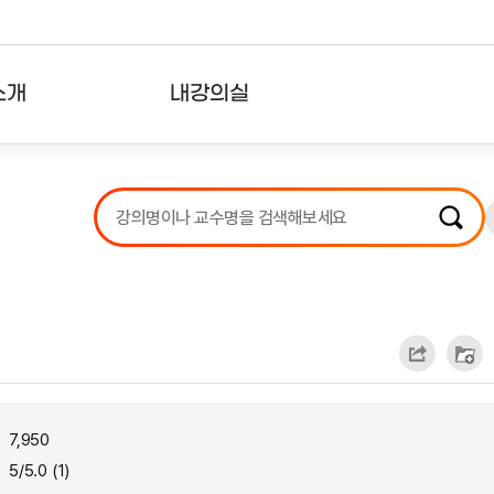
소개
내강의실
?
강의리스트
수강확인증강의
사용자의견
내강의클립
7,950
5/5.0 (1)