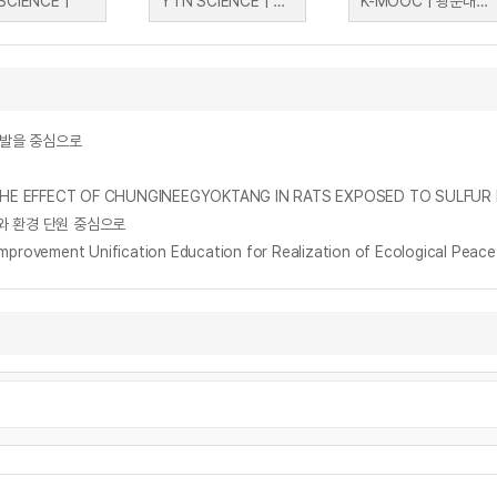
SCIENCE |
YTN SCIENCE | YTN SCIENCE
K-MOOC | 광운대학교 손희상
개발을 중심으로
ECT OF CHUNGINEEGYOKTANG IN RATS EXPOSED TO SULFUR DI
와 환경 단원 중심으로
nt Unification Education for Realization of Ecological Peace o