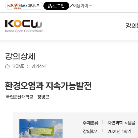
로
로
로
바
로그인
이용가이드
대시보드
가
가
가
로
기
기
기
가
(skip
기
to
강의
content)
대학
강의상세
기관
HOME
강의상세
전공
환경오염과 지속가능발전
테마
국립군산대학교
정병곤
주제분류
자연과학 >생물
강의학기
2021년 1학기