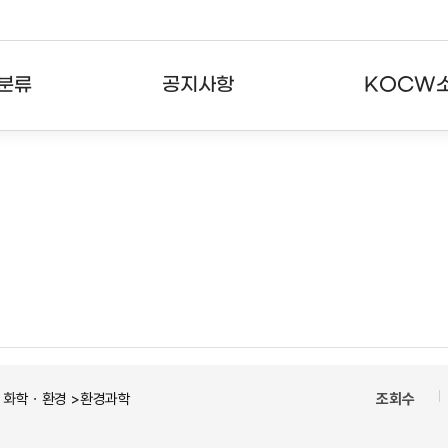
분류
공지사항
KOCW
강의
공지사항
KOCW란
강의
뉴스레터
활용안내
분야
주요통계현황
발자취
강의
서비스도움말
고객센터
ㆍ화학ㆍ환경 >환경과학
조회수