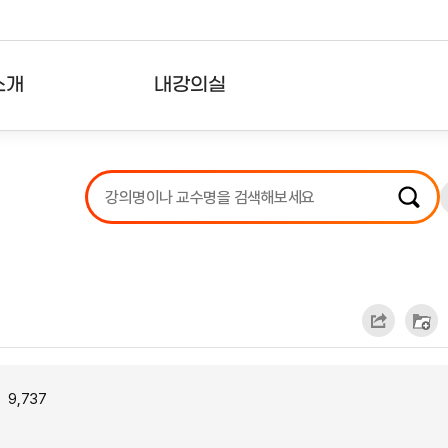
소개
내강의실
?
강의리스트
수강확인증강의
사용자의견
내강의클립
9,737