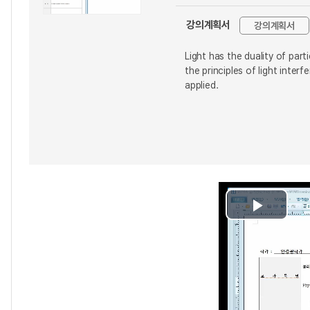
강의계획서
강의계획서
Light has the duality of part
the principles of light inte
applied.
Play
Video