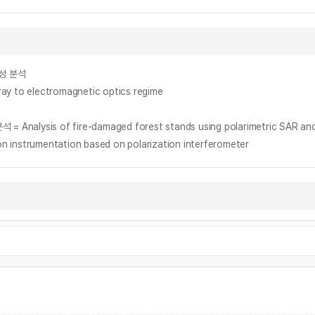
특성 분석
 ray to electromagnetic optics regime
of fire-damaged forest stands using polarimetric SAR and in
trumentation based on polarization interferometer