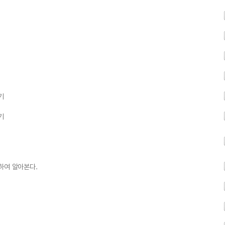
기
기
하여 알아본다.