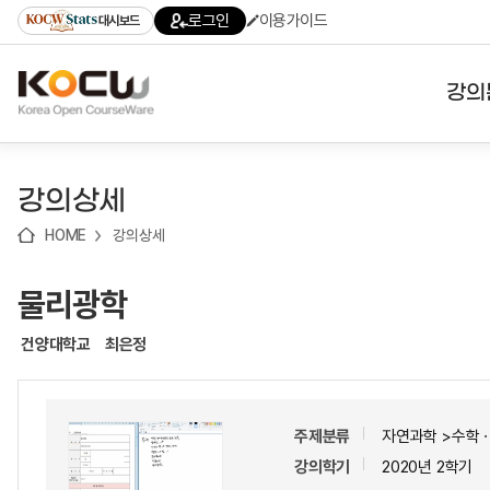
로
로
로
바
로그인
이용가이드
대시보드
가
가
가
로
기
기
기
가
(skip
기
to
강의
content)
대학
강의상세
기관
HOME
강의상세
전공
물리광학
테마
건양대학교
최은정
주제분류
자연과학 >수학
강의학기
2020년 2학기