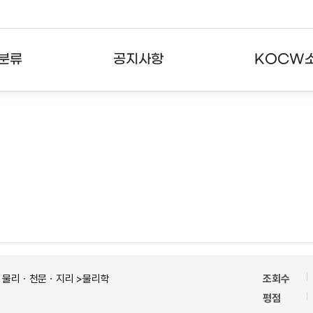
분류
공지사항
KOCW
강의
공지사항
KOCW란
강의
뉴스레터
활용안내
분야
주요통계현황
발자취
강의
서비스도움말
고객센터
ㆍ물리ㆍ천문ㆍ지리 >물리학
조회수
평점