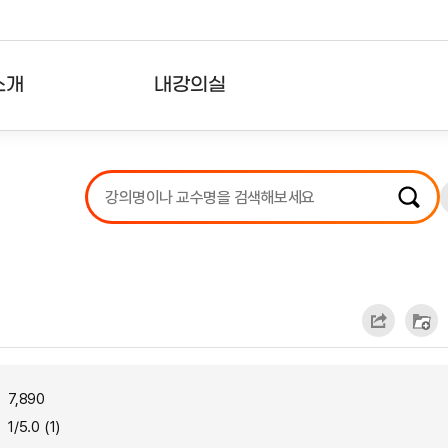
소개
내강의실
?
강의리스트
수강확인증강의
사용자의견
내강의클립
7,890
1/5.0 (1)