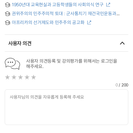
1987·1992·1997 대선과정 비교연구 = (A) study on change in
1950년대 교육현실과 고등학생들의 사회의식 연구
characteristics of ruling structure and social movements :
comparative study of 1987·1992·1997 presidential election
권위주의의 민주주의적 토대 : 군사통치기 재건국민운동과
in South Korea
헤게모니 국가 형성, 1961~1963
아프리카의 선거제도와 민주주의 공고화
사용자 의견
사용자 의견등록 및 강의평가를 위해서는 로그인을
해주세요.
0
/ 200