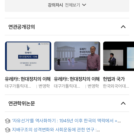
강의차시
전체보기
연관공개강의
유레카!: 현대정치의 이해
유레카!: 현대정치의 이해
헌법과 국가
대구가톨릭대학교
변영학
대구가톨릭대학교
변영학
한국외국어대학교
연관학위논문
'자유선거'를 역사화하기 : 1945년 이후 한국의 맥락에서 =
Historizing 'free election': In the Korean context since
지배구조의 성격변화와 사회운동에 관한 연구 :
1945