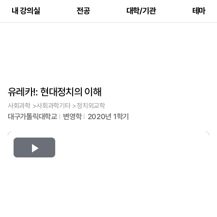
내 강의실
전공
대학/기관
테마
유레카!: 현대정치의 이해
사회과학 >사회과학기타 >정치외교학
대구가톨릭대학교
변영학
2020년 1학기
Play
Video