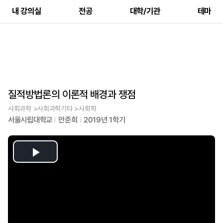
내 강의실
전공
대학/기관
테마
질적방법론의 이론적 배경과 쟁점
사회과학 >사회과학기타 >사회학
서울시립대학교
안준희
2019년 1학기
Play
Video