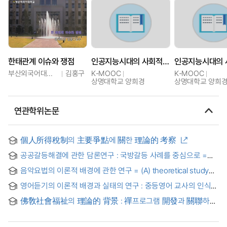
한태관계 이슈와 쟁점
인공지능시대의 사회적 쟁점
부산외국어대학교
김홍구
K-MOOC
K-MOOC
상명대학교 양희경
상명대학교 양희
연관학위논문
個人所得稅制의 主要爭點에 關한 理論的 考察
공공갈등해결에 관한 담론연구 : 국방갈등 사례를 중심으로 =
The Study of Discourse in Public Conflict Resolution -
음악요법의 이론적 배경에 관한 연구 = (A) theoretical study
Focusing on the Cases of National Defense Conflict-
on the music therapy
영어듣기의 이론적 배경과 실태의 연구 : 중등영어 교사의 인식을
중심으로 = (The) theoretical background of english
佛敎社會福祉의 理論的 背景 : 禪프로그램 開發과 關聯하여
listening and the study of the realities : centering the
perception of middle & high school english teachers