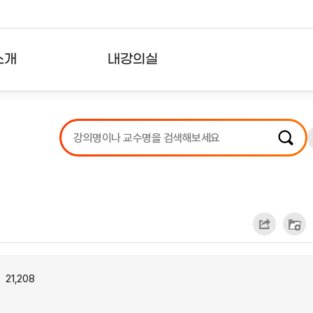
소개
내강의실
?
강의리스트
수강확인증강의
사용자의견
내강의클립
21,208