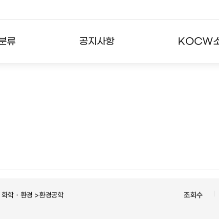
분류
공지사항
KOCW
강의
공지사항
KOCW란
강의
뉴스레터
활용안내
분야
주요통계현황
발자취
강의
서비스도움말
고객센터
ㆍ화학ㆍ환경 >환경공학
조회수