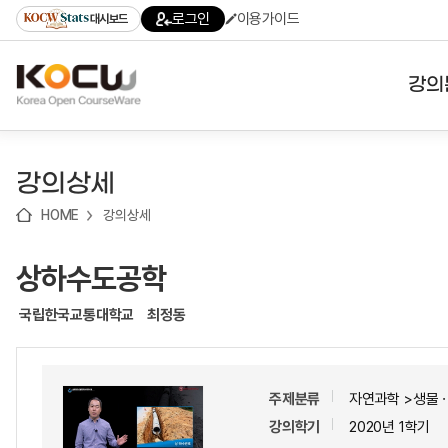
로
로
로
바
로그인
이용가이드
대시보드
가
가
가
로
기
기
기
가
(skip
기
to
강의
content)
대학
강의상세
기관
HOME
강의상세
전공
상하수도공학
테마
국립한국교통대학교
최정동
주제분류
자연과학 >생물
강의학기
2020년 1학기