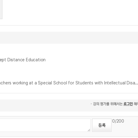
pt Distance Education
COVID-19 상황에서의 지적장애 특수학교 중등특수교사의 원격수업 관련 경험 및 인식 = Distance learning Experience of Secondary Special Teachers working at a Special School for Students with Intellectual Disabilities D
0
/200