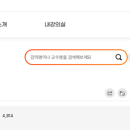
소개
내강의실
?
강의리스트
수강확인증강의
사용자의견
내강의클립
4,814