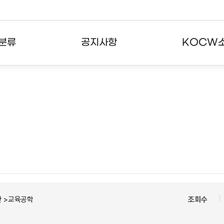
분류
공지사항
KOCW
강의
공지사항
KOCW란
강의
뉴스레터
활용안내
분야
주요통계현황
발자취
강의
서비스도움말
고객센터
반 >교육공학
조회수