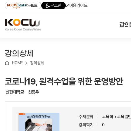
로
로
로
바
로그인
이용가이드
대시보드
가
가
가
로
기
기
기
가
(skip
기
to
강의
content)
대학
강의상세
기관
HOME
강의상세
전공
코로나19, 원격수업을 위한 운영방안
테마
신한대학교
신종우
주제분류
교육학 >교육일
강의학기
0