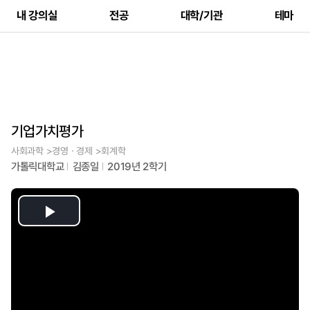
내 강의실
전공
대학/기관
테마
기업가치평가
사회과학 >경영ㆍ경제 >회계학
가톨릭대학교
김종일
2019년 2학기
Play
Video