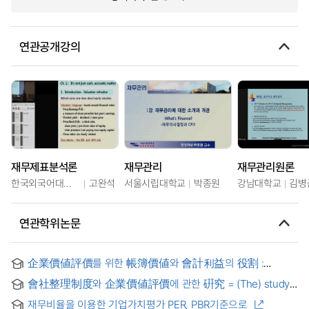
연관공개강의
재무제표분석론
재무관리
재무관리원론
한국외국어대학교
고완석
서울시립대학교
박종원
강남대학교
김병
연관학위논문
企業價値評價를 위한 帳簿價値와 會計利益의 役割 :
信用評價等級 情報의 公示를 中心으로
會社整理制度와 企業價値評價에 관한 硏究 = (The) study
on corporate reorganization and business valuation
재무비율을 이용한 기업가치평가 PER, PBR기준으로