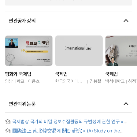
연관공개강의
평화와 국제법
국제법
국제법
영남대학교
이용호
한국외국어대학교
김봉철
백석대학교
하정
연관학위논문
국제법상 국가의 비밀 정보수집활동의 규범성에 관한 연구 =
Study on the normativity of state espionage in international
國際法上 南北韓交易에 關한 硏究 = (A) Study on the
law
Inter-Korean Transactions in International Law