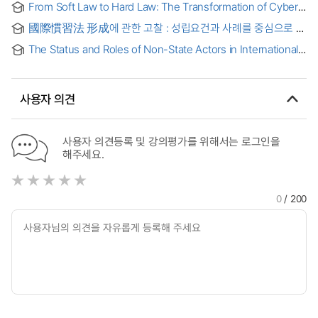
From Soft Law to Hard Law: The Transformation of Cyber
Due Diligence in International Law : Centering on Practices
國際慣習法 形成에 관한 고찰 : 성립요건과 사례를 중심으로 =
of States and International Organizations = 연성법에서
(A) study on the customary international law
경성법으로: 사이버공간에서의 국제법상 상당한 주의 원칙의
The Status and Roles of Non-State Actors in International
전환: 국가 및 국제기구의 실행을 중심으로
Cultural Heritage Law = 국제문화유산법에서의
비국가행위자의 지위와 역할
사용자 의견
사용자 의견등록 및 강의평가를 위해서는 로그인을
해주세요.
0
/ 200