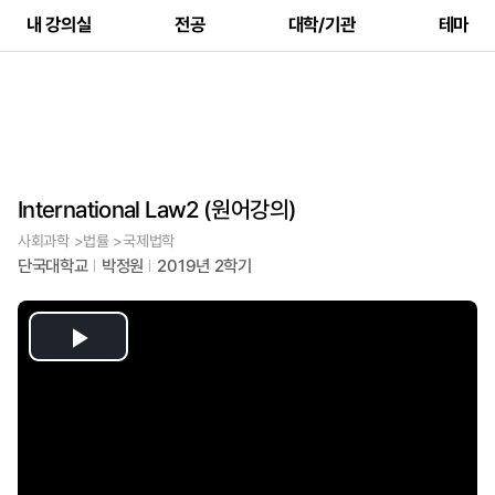
내 강의실
전공
대학/기관
테마
International Law2 (원어강의)
사회과학 >법률 >국제법학
단국대학교
박정원
2019년 2학기
Play
Video