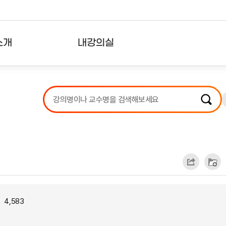
소개
내강의실
?
강의리스트
수강확인증강의
사용자의견
내강의클립
4,583