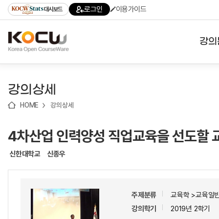
로
로
로
바
로그인
이용가이드
대시보드
가
가
가
로
기
기
기
가
(skip
기
to
강의
content)
대학
강의상세
기관
HOME
강의상세
전공
4차산업 인력양성 직업교육을 선도할 교
테마
신한대학교
신종우
주제분류
교육학 >교육일
강의학기
2019년 2학기