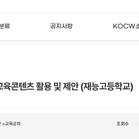
분류
공지사항
KOCW
강의
공지사항
KOCW란
강의
뉴스레터
활용안내
분야
주요통계현황
발자취
육콘텐츠 활용 및 제안 (재능고등학교)
강의
서비스도움말
고객센터
반 >교육공학
조회수